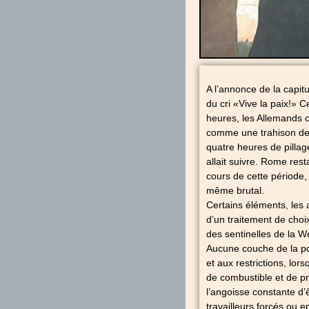
A l’annonce de la capit
du cri «Vive la paix!» 
heures, les Allemands oc
comme une trahison de 
quatre heures de pillag
allait suivre. Rome res
cours de cette période, 
même brutal.
Certains éléments, les a
d’un traitement de choi
des sentinelles de la W
Aucune couche de la pop
et aux restrictions, lo
de combustible et de pr
l’angoisse constante d’
travailleurs forcés ou 