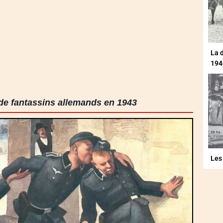
La 
194
de fantassins allemands en 1943
Les