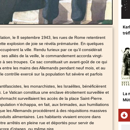
Karl
trè
ulation, le 8 septembre 1943, les rues de Rome retentirent
Cette explosion de joie se révéla prématurée. En quelques
cupèrent la ville. Rendu furieux par ce qu’il considérait
ses alliés de la veille, le commandement accorda vingt-
e à ses troupes. Ce sac constituait un avant-goût de ce qui
ta entre les mains des Allemands pendant neuf mois, et au
le contrôle exercé sur la population fut sévère et parfois
ntifascistes, les monarchistes, les Israélites, bénéficièrent
x. Le Vatican constitua une enclave étroitement surveillée et
La m
ehrmacht surveillaient les accès de la place Saint-Pierre.
Müt
ulation n’échappa, en fait, aux brimades, aux humiliations
rsque les Allemands procédèrent à des réquisitions massives
oduits alimentaires. Les habitants vivaient encore dans
être arrêtés en pleine rue et déportés pour servir de
encore d’otages, ou même pire.