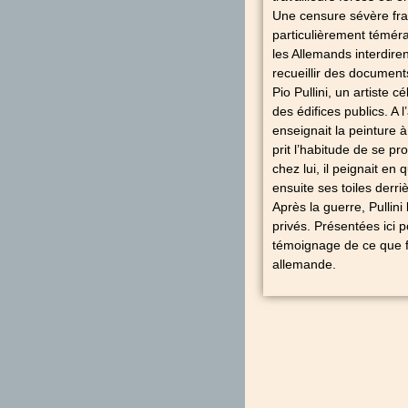
Une censure sévère fra
particulièrement téméra
les Allemands interdire
recueillir des document
Pio Pullini, un artiste 
des édifices publics. A 
enseignait la peinture à
prit l’habitude de se pr
chez lui, il peignait en 
ensuite ses toiles derri
Après la guerre, Pullin
privés. Présentées ici p
témoignage de ce que fu
allemande.