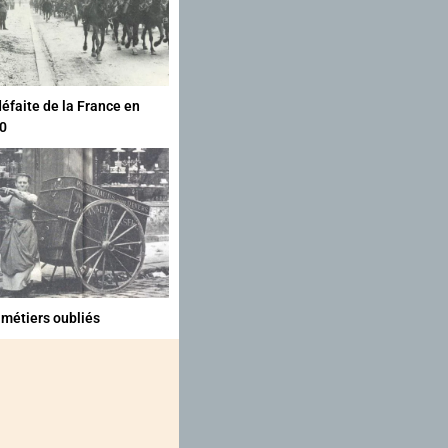
défaite de la France en
0
 métiers oubliés