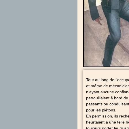
Tout au long de l’occup
et même de mécaniciens
n’ayant aucune confianc
patrouillaient à bord de
passants ou conduisant 
pour les piétons.
En permission, ils recher
heurtaient à une telle h
toujours porter leurs ar