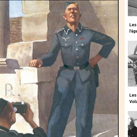
Les
l'é
Les
Vol