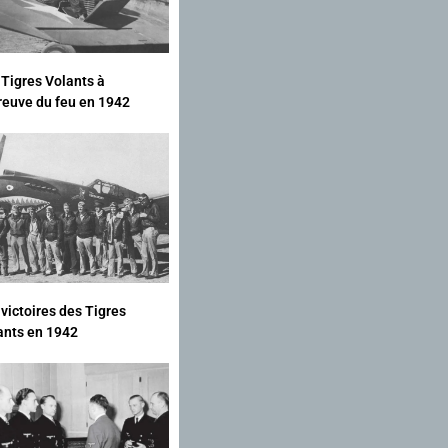
 Tigres Volants à
preuve du feu en 1942
 victoires des Tigres
ants en 1942