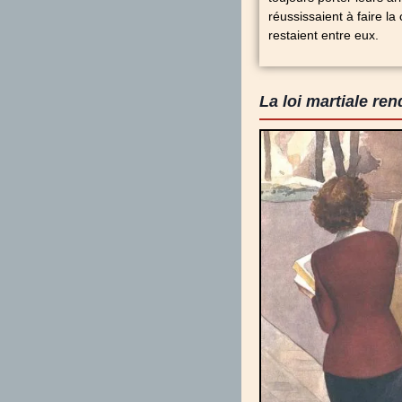
réussissaient à faire la
restaient entre eux.
La loi martiale rend