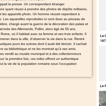
ppait la presse. Un correspondant étranger
ire ayant réussi à prendre des photos de dépôts militaires,
nt les appareils photo. Un homme réussit cependant à
s. Les aquarelles reproduites ici sont dues au pinceau de
célèbre, chargé avant la guerre de la décoration des palais et
l’arrivée des Allemands, Pullini, alors âgé de 56 ans,
 Rome, où il habitait avec sa femme et ses trois enfants. Il
La 
omener dans la ville, d’observer la vie dans la rue. Rentré
187
quelques jours les scènes dont il avait été témoin. Il cachait
ère sa bibliothèque et ne les montrait qu’à ses amis.
i les vendit au musée municipal et à des collectionneurs
our la première fois, ces toiles offrent un authentique
t la vie de la population romaine sous l’occupation
Le 