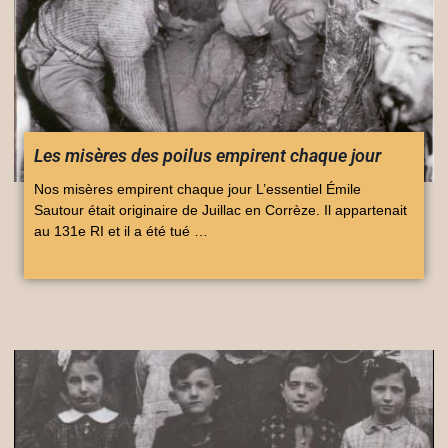
Les misères des poilus empirent chaque jour
Nos misères empirent chaque jour L’essentiel Émile
Sautour était originaire de Juillac en Corrèze. Il appartenait
au 131e RI et il a été tué …