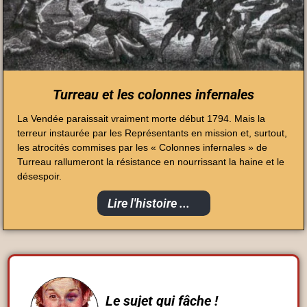
Turreau et les colonnes infernales
La Vendée paraissait vraiment morte début 1794. Mais la
terreur instaurée par les Représentants en mission et, surtout,
les atrocités commises par les « Colonnes infernales » de
Turreau rallumeront la résistance en nourrissant la haine et le
désespoir.
Lire l'histoire ...
Le sujet qui fâche !