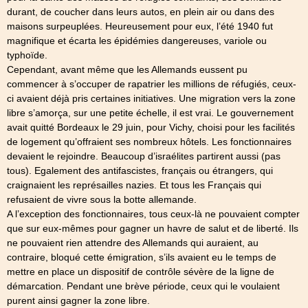
durant, de coucher dans leurs autos, en plein air ou dans des
maisons surpeuplées. Heureusement pour eux, l’été 1940 fut
magnifique et écarta les épidémies dangereuses, variole ou
typhoïde.
Cependant, avant même que les Allemands eussent pu
commencer à s’occuper de rapatrier les millions de réfugiés, ceux-
ci avaient déjà pris certaines initiatives. Une migration vers la zone
libre s’amorça, sur une petite échelle, il est vrai. Le gouvernement
avait quitté Bordeaux le 29 juin, pour Vichy, choisi pour les facilités
de logement qu’offraient ses nombreux hôtels. Les fonctionnaires
devaient le rejoindre. Beaucoup d’israélites partirent aussi (pas
tous). Egalement des antifascistes, français ou étrangers, qui
craignaient les représailles nazies. Et tous les Français qui
refusaient de vivre sous la botte allemande.
A l’exception des fonctionnaires, tous ceux-là ne pouvaient compter
que sur eux-mêmes pour gagner un havre de salut et de liberté. Ils
ne pouvaient rien attendre des Allemands qui auraient, au
contraire, bloqué cette émigration, s’ils avaient eu le temps de
mettre en place un dispositif de contrôle sévère de la ligne de
démarcation. Pendant une brève période, ceux qui le voulaient
purent ainsi gagner la zone libre.