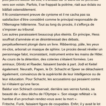
vers son voisin. Parfois, il se frappait la poitrine, riait aux éclats ou
bâillait ostensiblement.
Il fit constamment preuve de cynisme et il ne cacha pas sa
satisfaction d’être considéré comme le principal responsable de
l’Allemagne hitlérienne. Tout au long du procès, il s’efforça de
s’imposer au tribunal.
Les autres paraissaient beaucoup plus éteints. En principe, Hess
souffrait d’amnésie et se désintéressait des débats,
perpétuellement plongé dans un livre. Ribbentrop, pâle, les yeux
mi-clos, arborait un masque de sphinx. Le procès devait révéler un
personnage falot, inconsistant, instrument entre les mains de Hitler.
Au cours de la détention, des coteries s’étaient formées. Les
amiraux, Dônitz et Raeder, faisaient bande à part. Jodl et Keitel
également. Neurath, Papen, le Dr. Schacht et Speer se détachaient
également, convaincus de la supériorité de leur intelligence ou de
leur éducation. Pour Schacht, les accusations qui pesaient contre
lui n’étaient qu’une farce.
Baldur von Schirach conservait, derrière ses verres fumés, sa
beauté de « dieu déchu de l’Olympe ». Son visage reflétait « la
hantise d’un prochain rendez-vous avec la mort ».
Fritsche, Funk, faisaient figure de coupables. Enfin; il y avait le lot