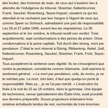
des brutes, des hommes de main, de ceux qui n’avaient rien à
attendre de l’indulgence du tribunal. Streicher, Kaltenbrunner,
Frank, Sauckel, Rosenberg, Seyss-Inquart, savaient ce qui les
attendait et ne cachaient pas leur hargne à l’égard de ceux qui,
comme Speer ou Schirach, admettaient une part de responsabilité.
Les 26 et 27 juillet 1946, eurent lieu les réquisitoires. Le 30
septembre et le 1er octobre, le tribunal rendit son verdict. Trois
acquittements, sept condamnations à des peines de prison. Onze
condamnations à la peine capitale, Tod durch den strang, mort par
pendaison. C’était le sort réservé à Giiring, Ribbentrop, Keitel, Jodl,
Kaltenbrunner, Rosenberg, Sauckel, Streicher, Frank, Frick, Seyss-
Inquart.
Tous acceptèrent la sentence avec dignité. Ils ne s’insurgèrent que
contre la pendaison, considérée comme infamante. Jodl exprima le
sentiment général : «
La mort par pendaison, cela, du moins, je ne
le méritais pas. La mort, très bien, il faut que quelqu’un porte la
responsabilité. Mais ça… je ne l’ai pas mérité.
» L’exécution fut
fixée à la nuit du 15 au 16 octobre, dans le gymnase. Une équipe
de techniciens, venue spécialement des États-Unis, avait procédé
aux derniers préparatifs. Douze projecteurs éclairaient trois
sinistres échafauds tendus de noir, surmontés de trois énormes