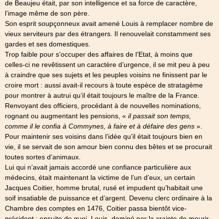
de Beaujeu était, par son intelligence et sa force de caractère,
l’image même de son père.
Son esprit soupçonneux avait amené Louis à remplacer nombre de
vieux serviteurs par des étrangers. Il renouvelait constamment ses
gardes et ses domestiques.
Trop faible pour s’occuper des affaires de l’Etat, à moins que
celles-ci ne revêtissent un caractère d’urgence, il se mit peu à peu
à craindre que ses sujets et les peuples voisins ne finissent par le
croire mort : aussi avait-il recours à toute espèce de stratagème
pour montrer à autrui qu’il était toujours le maître de la France.
Renvoyant des officiers, procédant à de nouvelles nominations,
rognant ou augmentant les pensions, «
il passait son temps,
comme il le confia à Commynes, à faire et à défaire des gens
».
Pour maintenir ses voisins dans l’idée qu’il était toujours bien en
vie, il se servait de son amour bien connu des bêtes et se procurait
toutes sortes d’animaux.
Lui qui n’avait jamais accordé une confiance particulière aux
médecins, était maintenant la victime de l’un d’eux, un certain
Jacques Coitier, homme brutal, rusé et impudent qu’habitait une
soif insatiable de puissance et d’argent. Devenu clerc ordinaire à la
Chambre des comptes en 1476, Coitier passa bientôt vice-
président ; ensuite de quoi, Louis, dominé par la crainte de mourir,