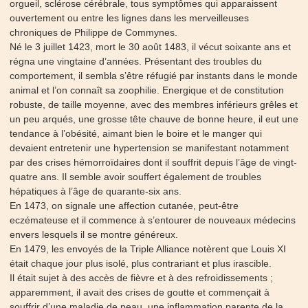
orgueil, sclérose cérébrale, tous symptômes qui apparaissent
ouvertement ou entre les lignes dans les merveilleuses
chroniques de Philippe de Commynes.
Né le 3 juillet 1423, mort le 30 août 1483, il vécut soixante ans et
régna une vingtaine d’années. Présentant des troubles du
comportement, il sembla s’être réfugié par instants dans le monde
animal et l’on connaît sa zoophilie. Energique et de constitution
robuste, de taille moyenne, avec des membres inférieurs grêles et
un peu arqués, une grosse tête chauve de bonne heure, il eut une
tendance à l’obésité, aimant bien le boire et le manger qui
devaient entretenir une hypertension se manifestant notamment
par des crises hémorroïdaires dont il souffrit depuis l’âge de vingt-
quatre ans. Il semble avoir souffert également de troubles
hépatiques à l’âge de quarante-six ans.
En 1473, on signale une affection cutanée, peut-être
eczémateuse et il commence à s’entourer de nouveaux médecins
envers lesquels il se montre généreux.
En 1479, les envoyés de la Triple Alliance notèrent que Louis XI
était chaque jour plus isolé, plus contrariant et plus irascible.
Il était sujet à des accès de fièvre et à des refroidissements ;
apparemment, il avait des crises de goutte et commençait à
souffrir d’une maladie de peau, une inflammation parente de la