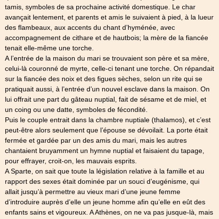
tamis, symboles de sa prochaine activité domestique. Le char
avançait lentement, et parents et amis le suivaient à pied, à la lueur
des flambeaux, aux accents du chant d’hyménée, avec
accompagnement de cithare et de hautbois; la mère de la fiancée
tenait elle-même une torche.
A l’entrée de la maison du mari se trouvaient son père et sa mère,
celui-là couronné de myrte, celle-ci tenant une torche. On répandait
sur la fiancée des noix et des figues sèches, selon un rite qui se
pratiquait aussi, à l’entrée d’un nouvel esclave dans la maison. On
lui offrait une part du gâteau nuptial, fait de sésame et de miel, et
un coing ou une datte, symboles de fécondité.
Puis le couple entrait dans la chambre nuptiale (thalamos), et c’est
peut-être alors seulement que l’épouse se dévoilait. La porte était
fermée et gardée par un des amis du mari, mais les autres
chantaient bruyamment un hymne nuptial et faisaient du tapage,
pour effrayer, croit-on, les mauvais esprits.
A Sparte, on sait que toute la législation relative à la famille et au
rapport des sexes était dominée par un souci d’eugénisme, qui
allait jusqu’à permettre au vieux mari d’une jeune femme
d’introduire auprès d’elle un jeune homme afin qu’elle en eût des
enfants sains et vigoureux. A Athènes, on ne va pas jusque-là, mais