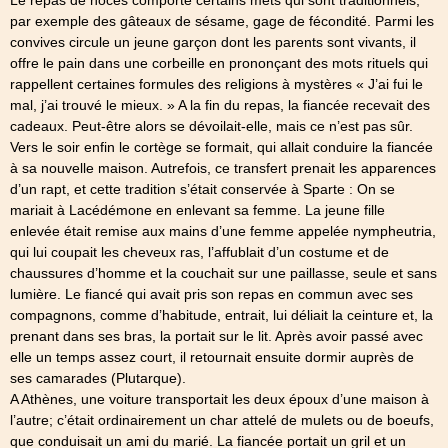
par exemple des gâteaux de sésame, gage de fécondité. Parmi les
convives circule un jeune garçon dont les parents sont vivants, il
offre le pain dans une corbeille en prononçant des mots rituels qui
rappellent certaines formules des religions à mystères « J’ai fui le
mal, j’ai trouvé le mieux. » A la fin du repas, la fiancée recevait des
cadeaux. Peut-être alors se dévoilait-elle, mais ce n’est pas sûr.
Vers le soir enfin le cortège se formait, qui allait conduire la fiancée
à sa nouvelle maison. Autrefois, ce transfert prenait les apparences
d’un rapt, et cette tradition s’était conservée à Sparte : On se
mariait à Lacédémone en enlevant sa femme. La jeune fille
enlevée était remise aux mains d’une femme appelée nympheutria,
qui lui coupait les cheveux ras, l’affublait d’un costume et de
chaussures d’homme et la couchait sur une paillasse, seule et sans
lumière. Le fiancé qui avait pris son repas en commun avec ses
compagnons, comme d’habitude, entrait, lui déliait la ceinture et, la
prenant dans ses bras, la portait sur le lit. Après avoir passé avec
elle un temps assez court, il retournait ensuite dormir auprès de
ses camarades (Plutarque).
A Athènes, une voiture transportait les deux époux d’une maison à
l’autre; c’était ordinairement un char attelé de mulets ou de boeufs,
que conduisait un ami du marié. La fiancée portait un gril et un