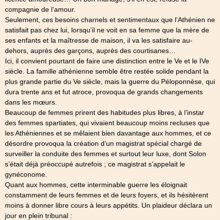
compagnie de l’amour.
Seulement, ces besoins charnels et sentimentaux que l’Athénien ne
satisfait pas chez lui, lorsqu’il ne voit en sa femme que la mère de
ses enfants et la maîtresse de maison, il va les satisfaire au-
dehors, auprès des garçons, auprès des courtisanes…
Ici, il convient pourtant de faire une distinction entre le Ve et le IVe
siècle. La famille athénienne semble être restée solide pendant la
plus grande partie du Ve siècle, mais la guerre du Péloponnèse, qui
dura trente ans et fut atroce, provoqua de grands changements
dans les mœurs.
Beaucoup de femmes prirent des habitudes plus libres, à l’instar
des femmes spartiates, qui vivaient beaucoup moins recluses que
les Athéniennes et se mêlaient bien davantage aux hommes, et ce
désordre provoqua la création d’un magistrat spécial chargé de
surveiller la conduite des femmes et surtout leur luxe, dont Solon
s’était déjà préoccupé autrefois ; ce magistrat s’appelait le
gynéconome.
Quant aux hommes, cette interminable guerre les éloignait
constamment de leurs femmes et de leurs foyers, et ils hésitèrent
moins à donner libre cours à leurs appétits. Un plaideur déclara un
jour en plein tribunal :