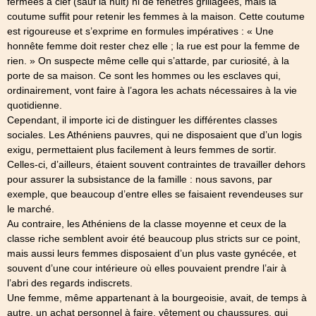
fermées à clef (sauf la nuit) ni de fenêtres grillagées, mais la
coutume suffit pour retenir les femmes à la maison. Cette coutume
est rigoureuse et s’exprime en formules impératives : « Une
honnête femme doit rester chez elle ; la rue est pour la femme de
rien. » On suspecte même celle qui s’attarde, par curiosité, à la
porte de sa maison. Ce sont les hommes ou les esclaves qui,
ordinairement, vont faire à l’agora les achats nécessaires à la vie
quotidienne.
Cependant, il importe ici de distinguer les différentes classes
sociales. Les Athéniens pauvres, qui ne disposaient que d’un logis
exigu, permettaient plus facilement à leurs femmes de sortir.
Celles-ci, d’ailleurs, étaient souvent contraintes de travailler dehors
pour assurer la subsistance de la famille : nous savons, par
exemple, que beaucoup d’entre elles se faisaient revendeuses sur
le marché.
Au contraire, les Athéniens de la classe moyenne et ceux de la
classe riche semblent avoir été beaucoup plus stricts sur ce point,
mais aussi leurs femmes disposaient d’un plus vaste gynécée, et
souvent d’une cour intérieure où elles pouvaient prendre l’air à
l’abri des regards indiscrets.
Une femme, même appartenant à la bourgeoisie, avait, de temps à
autre, un achat personnel à faire, vêtement ou chaussures, qui