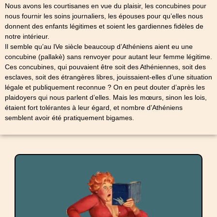
Nous avons les courtisanes en vue du plaisir, les concubines pour
nous fournir les soins journaliers, les épouses pour qu’elles nous
donnent des enfants légitimes et soient les gardiennes fidèles de
notre intérieur.
Il semble qu’au IVe siècle beaucoup d’Athéniens aient eu une
concubine (pallakè) sans renvoyer pour autant leur femme légitime.
Ces concubines, qui pouvaient être soit des Athéniennes, soit des
esclaves, soit des étrangères libres, jouissaient-elles d’une situation
légale et publiquement reconnue ? On en peut douter d’après les
plaidoyers qui nous parlent d’elles. Mais les mœurs, sinon les lois,
étaient fort tolérantes à leur égard, et nombre d’Athéniens
semblent avoir été pratiquement bigames.
La jeune Athénienne était élevée comme le furent
nos « oies blanches » du XIX° siècle. Elle
apprenait les travaux ménagers, juste assez de