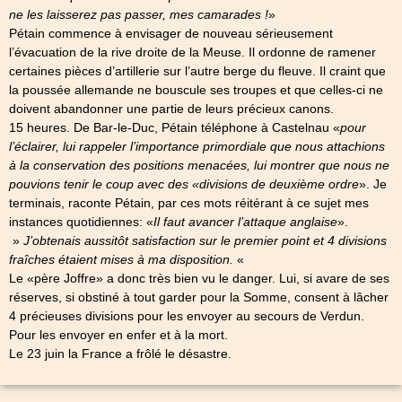
ne les laisserez pas passer, mes camarades !
»
Pétain commence à envisager de nouveau sérieusement
l’évacuation de la rive droite de la Meuse. Il ordonne de ramener
certaines pièces d’artillerie sur l’autre berge du fleuve. Il craint que
la poussée allemande ne bouscule ses troupes et que celles-ci ne
doivent abandonner une partie de leurs précieux canons.
15 heures. De Bar-le-Duc, Pétain téléphone à Castelnau «
pour
l’éclairer, lui rappeler l’importance primordiale que nous attachions
à la conservation des positions menacées, lui montrer que nous ne
pouvions tenir le coup avec des «divisions de deuxième ordre
». Je
terminais, raconte Pétain, par ces mots réitérant à ce sujet mes
instances quotidiennes: «
Il faut avancer l’attaque anglaise
».
»
J’obtenais aussitôt satisfaction sur le premier point et 4 divisions
fraîches étaient mises à ma disposition.
«
Le «père Joffre» a donc très bien vu le danger. Lui, si avare de ses
réserves, si obstiné à tout garder pour la Somme, consent à lâcher
4 précieuses divisions pour les envoyer au secours de Verdun.
Pour les envoyer en enfer et à la mort.
Le 23 juin la France a frôlé le désastre.