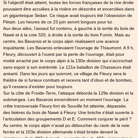
Si l’objectif était atteint, toutes les forces françaises de la rive droite
pouvaient être acculées à la rivière en désordre et encerclées dans
un gigantesque Sedan. Ce risque avait toujours été l’obsession de
Pétain. Les heures de ce 23 juin seront longues pour lui.
Aux deux ailes, l’assaut fut contenu, à gauche à la sortie du bois de
Nawé et à la cote 320, à droite à la sortie du bois Fumin. Mais au
centre, les Bavarois et le corps alpin réalisaient une avance
inquiétante. Les Bavarois enlevaient l’ouvrage de Thiaumont. A 9 h,
Fleury, découvert à l’ouest par la perte de l’ouvrage, était pour
moitié arraché par le corps alpin à la 130e division qui s’accrochait
sans espoir à son extrémité. Le 121e bataillon de Chasseurs était
anéanti. Dans les jours qui suivront, ce village de Fleury sera le
théâtre de si furieux combats et recevra tant d’obus et de bombes,
qu’il cessera d’exister pour toujours.
Sur la côte de Froide-Terre, l’attaque déborda la 129e division et la
submergea. Les Bavarois encerclèrent un moment l’ouvrage. La
crête transversale Fleury-fort de Souville fut atteinte, dépassée,
des lisières du bois de Nawé à Fleury. Une brèche s’était ouverte à
l’articulation des groupements D et E. Comment conjurer le péril ?
Au centre, le corps alpin n’avait pu déboucher du ravin de la voie
ferrée et la 103e division allemande s’était brisée devant la