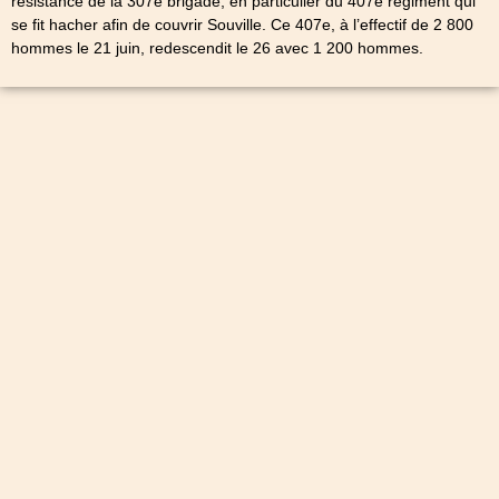
résistance de la 307e brigade, en particulier du 407e régiment qui
se fit hacher afin de couvrir Souville. Ce 407e, à l’effectif de 2 800
hommes le 21 juin, redescendit le 26 avec 1 200 hommes.