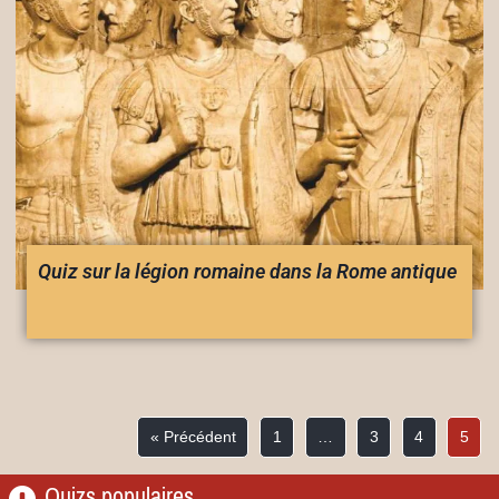
Quiz sur la légion romaine dans la Rome antique
« Précédent
1
…
3
4
5
Quizs populaires