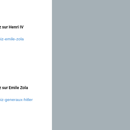
z sur Henri IV
z sur Emile Zola