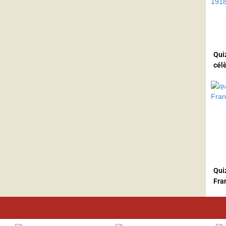
Qui
cél
Quiz
Fra