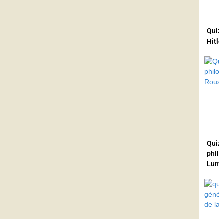
Qui
Hitl
Quiz
phi
Lum