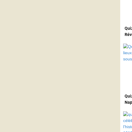
Quiz
Rév
Qui
Nap