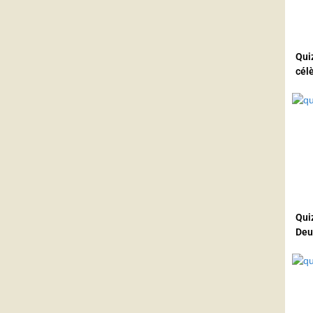
Quiz
cél
Quiz
Deu