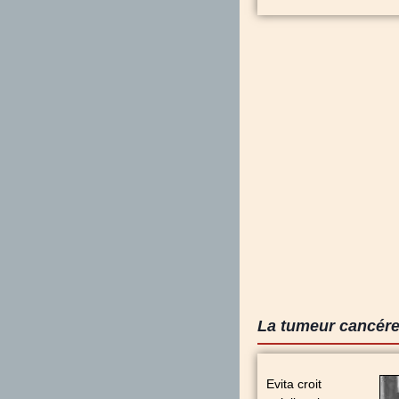
La tumeur cancére
Evita croit