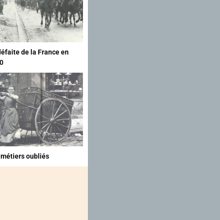
défaite de la France en
0
 métiers oubliés