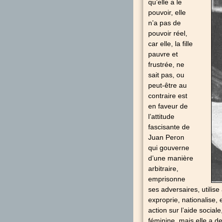
qu’elle a le
pouvoir, elle
n’a pas de
pouvoir réel,
car elle, la fille
pauvre et
frustrée, ne
sait pas, ou
peut-être au
contraire est
en faveur de
l’attitude
fascisante de
Juan Peron
qui gouverne
d’une manière
arbitraire,
emprisonne
ses adversaires, utilis
exproprie, nationalise,
action sur l’aide social
féminine, mais elle a de