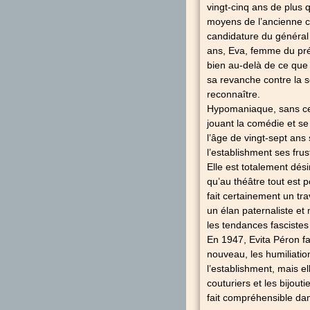
vingt-cinq ans de plus 
moyens de l’ancienne c
candidature du général 
ans, Eva, femme du prés
bien au-delà de ce que 
sa revanche contre la s
reconnaître.
Hypomaniaque, sans ces
jouant la comédie et se
l’âge de vingt-sept ans
l’establishment ses frus
Elle est totalement dés
qu’au théâtre tout est 
fait certainement un tra
un élan paternaliste et 
les tendances fascistes
En 1947, Evita Péron fa
nouveau, les humiliation
l’establishment, mais e
couturiers et les bijouti
fait compréhensible da