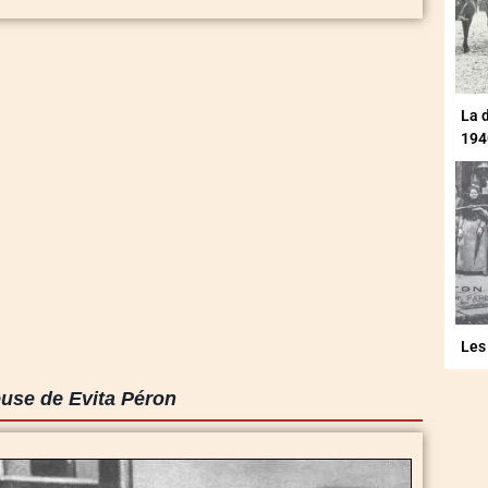
La 
194
Les
use de Evita Péron