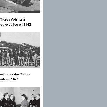
 Tigres Volants à
preuve du feu en 1942
 victoires des Tigres
ants en 1942