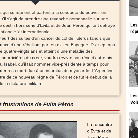
s qui se marient et partent à la conquête du pouvoir en
’il s’agit de prendre une revanche personnelle sur une
Les
 le destin hors série d’Evita et de Juan Péron qui ont défrayé
l'é
ationale ‘et internationale.
eurt des suites d’un cancer du col de l’utérus tandis que
nace d’une rébellion, part en exil en Espagne. Dix-sept ans
e quatre-vingts ans et atteint d’une maladie des
 nourricières du cœur, voudra revivre son rêve d’autrefois
, Isabel, qu’il fait nommer vice-présidente à temps pour
céder à sa mort due à un infarctus du myocarde. L’Argentine
tre de ce nouveau règne de Péron et ce fut le début de la
 la dictature militaire
Les
Vol
t frustrations de Evita Péron
La rencontre
d’Evita et de
Juan Péron