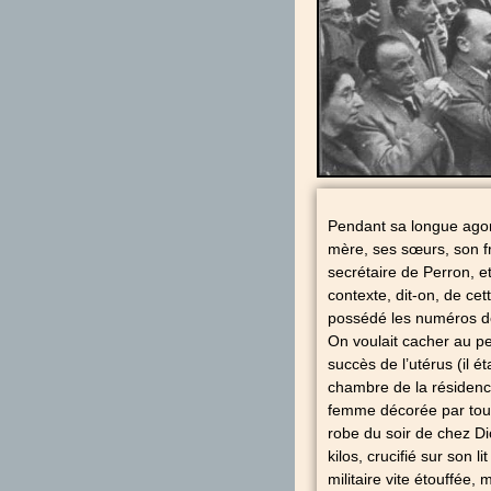
Pendant sa longue agoni
mère, ses sœurs, son fr
secrétaire de Perron, et
contexte, dit-on, de cet
possédé les numéros d
On voulait cacher au p
succès de l’utérus (il ét
chambre de la résidence 
femme décorée par tous
robe du soir de chez Dio
kilos, crucifié sur son l
militaire vite étouffée,