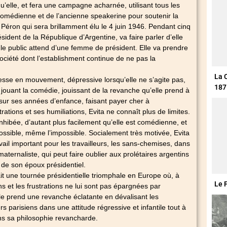
qu’elle, et fera une campagne acharnée, utilisant tous les
omédienne et de l’ancienne speakerine pour soutenir la
Péron qui sera brillamment élu le 4 juin 1946. Pendant cinq
ident de la République d’Argentine, va faire parler d’elle
le public attend d’une femme de président. Elle va prendre
ociété dont l’establishment continue de ne pas la
La 
se en mouvement, dépressive lorsqu’elle ne s’agite pas,
187
 jouant la comédie, jouissant de la revanche qu’elle prend à
 sur ses années d’enfance, faisant payer cher à
trations et ses humiliations, Evita ne connaît plus de limites.
inhibée, d’autant plus facilement qu’elle est comédienne, et
possible, même l’impossible. Socialement très motivée, Evita
vail important pour les travailleurs, les sans-chemises, dans
maternaliste, qui peut faire oublier aux prolétaires argentins
 de son époux présidentiel.
it une tournée présidentielle triomphale en Europe où, à
Le 
s et les frustrations ne lui sont pas épargnées par
lle prend une revanche éclatante en dévalisant les
ers parisiens dans une attitude régressive et infantile tout à
ns sa philosophie revancharde.