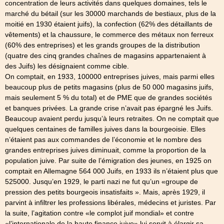
concentration de leurs activités dans quelques domaines, tels le
marché du bétail (sur les 30000 marchands de bestiaux, plus de la
moitié en 1930 étaient juifs), la confection (62% des détaillants de
vêtements) et la chaussure, le commerce des métaux non ferreux
(60% des entreprises) et les grands groupes de la distribution
(quatre des cinq grandes chaînes de magasins appartenaient à
des Juifs) les désignaient comme cible.
On comptait, en 1933, 100000 entreprises juives, mais parmi elles
beaucoup plus de petits magasins (plus de 50 000 magasins juifs,
mais seulement 5 % du total) et de PME que de grandes sociétés
et banques privées. La grande crise n’avait pas épargné les Juifs.
Beaucoup avaient perdu jusqu’à leurs retraites. On ne comptait que
quelques centaines de familles juives dans la bourgeoisie. Elles
n’étaient pas aux commandes de l’économie et le nombre des
grandes entreprises juives diminuait, comme la proportion de la
population juive. Par suite de l’émigration des jeunes, en 1925 on
comptait en Allemagne 564 000 Juifs, en 1933 ils n’étaient plus que
525000. Jusqu’en 1929, le parti nazi ne fut qu’un «groupe de
pression des petits bourgeois insatisfaits ». Mais, après 1929, il
parvint à infiltrer les professions libérales, médecins et juristes. Par
la suite, l’agitation contre «le complot juif mondial» et contre
«l’internationale de la haute finance juive» lui servit à élargir sa