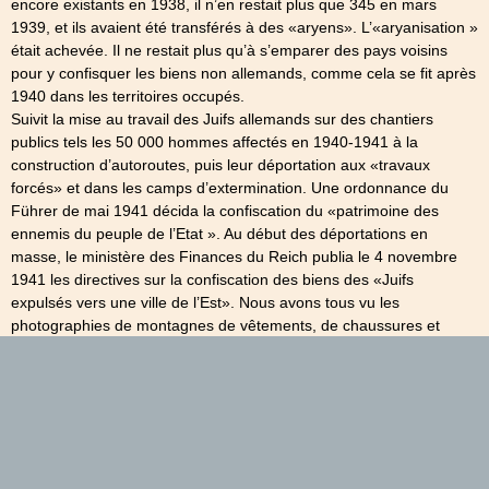
encore existants en 1938, il n’en restait plus que 345 en mars
1939, et ils avaient été transférés à des «aryens». L’«aryanisation »
était achevée. Il ne restait plus qu’à s’emparer des pays voisins
pour y confisquer les biens non allemands, comme cela se fit après
1940 dans les territoires occupés.
Suivit la mise au travail des Juifs allemands sur des chantiers
publics tels les 50 000 hommes affectés en 1940-1941 à la
construction d’autoroutes, puis leur déportation aux «travaux
forcés» et dans les camps d’extermination. Une ordonnance du
Führer de mai 1941 décida la confiscation du «patrimoine des
ennemis du peuple de l’Etat ». Au début des déportations en
masse, le ministère des Finances du Reich publia le 4 novembre
1941 les directives sur la confiscation des biens des «Juifs
expulsés vers une ville de l’Est». Nous avons tous vu les
photographies de montagnes de vêtements, de chaussures et
d’autres effets pris sur les déportés dans les camps. Mais on oublie
les biens mobiliers et immobiliers qui leur avaient été enlevés avant
la déportation.
On peut considérer comme un modèle de perfectionnisme
bureaucratique à la manière de Kafka le formulaire qui leur était
remis avant leur envoi vers la mort. Etant donné qu’ils «émigraient
à l’étranger», ce texte s’inspirait de la longue «déclaration sur le