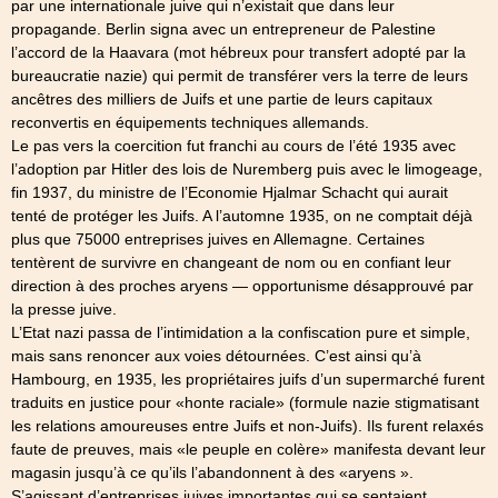
par une internationale juive qui n’existait que dans leur
propagande. Berlin signa avec un entrepreneur de Palestine
l’accord de la Haavara (mot hébreux pour transfert adopté par la
bureaucratie nazie) qui permit de transférer vers la terre de leurs
ancêtres des milliers de Juifs et une partie de leurs capitaux
reconvertis en équipements techniques allemands.
Le pas vers la coercition fut franchi au cours de l’été 1935 avec
l’adoption par Hitler des lois de Nuremberg puis avec le limogeage,
fin 1937, du ministre de l’Economie Hjalmar Schacht qui aurait
tenté de protéger les Juifs. A l’automne 1935, on ne comptait déjà
plus que 75000 entreprises juives en Allemagne. Certaines
tentèrent de survivre en changeant de nom ou en confiant leur
direction à des proches aryens — opportunisme désapprouvé par
la presse juive.
L’Etat nazi passa de l’intimidation a la confiscation pure et simple,
mais sans renoncer aux voies détournées. C’est ainsi qu’à
Hambourg, en 1935, les propriétaires juifs d’un supermarché furent
traduits en justice pour «honte raciale» (formule nazie stigmatisant
les relations amoureuses entre Juifs et non-Juifs). Ils furent relaxés
faute de preuves, mais «le peuple en colère» manifesta devant leur
magasin jusqu’à ce qu’ils l’abandonnent à des «aryens ».
S’agissant d’entreprises juives importantes qui se sentaient