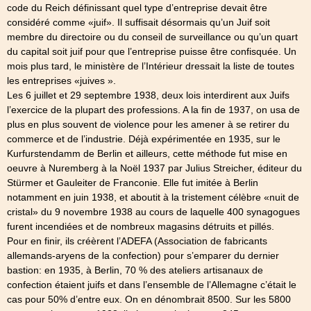
code du Reich définissant quel type d’entreprise devait être
considéré comme «juif». Il suffisait désormais qu’un Juif soit
membre du directoire ou du conseil de surveillance ou qu’un quart
du capital soit juif pour que l’entreprise puisse être confisquée. Un
mois plus tard, le ministère de l’Intérieur dressait la liste de toutes
les entreprises «juives ».
Les 6 juillet et 29 septembre 1938, deux lois interdirent aux Juifs
l’exercice de la plupart des professions. A la fin de 1937, on usa de
plus en plus souvent de violence pour les amener à se retirer du
commerce et de l’industrie. Déjà expérimentée en 1935, sur le
Kurfurstendamm de Berlin et ailleurs, cette méthode fut mise en
oeuvre à Nuremberg à la Noël 1937 par Julius Streicher, éditeur du
Stürmer et Gauleiter de Franconie. Elle fut imitée à Berlin
notamment en juin 1938, et aboutit à la tristement célèbre «nuit de
cristal» du 9 novembre 1938 au cours de laquelle 400 synagogues
furent incendiées et de nombreux magasins détruits et pillés.
Pour en finir, ils créèrent l’ADEFA (Association de fabricants
allemands-aryens de la confection) pour s’emparer du dernier
bastion: en 1935, à Berlin, 70 % des ateliers artisanaux de
confection étaient juifs et dans l’ensemble de l’Allemagne c’était le
cas pour 50% d’entre eux. On en dénombrait 8500. Sur les 5800