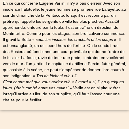
En ce qui concerne Eugène Varlin, il n’y a pas d’erreur. Avec son
insolence habituelle, le jeune homme se promène rue Lafayette, au
soir du dimanche de la Pentecôte, lorsqu’il est reconnu par un
prêtre qui appelle les sergents de ville les plus proches. Aussitôt
appréhendé, entouré par la foule, il est entraîné en direction de
Montmartre. Comme pour les otages, son bref calvaire commence.
Il gravit la Butte «
sous les insultes, les crachats et les coups
». Il
est ensanglanté, un oeil pend hors de l’orbite. On le conduit rue
des Rosiers, où fonctionne une cour prévôtale qui donne l’ordre de
le fusiller. La foule, ravie de tenir une proie, l’entraîne en vociférant
vers le mur d’un jardin. Le capitaine d’artillerie Percin, futur général,
qui assiste à la scène, ne peut s’empêcher de donner libre cours à
son indignation: «
Tas de lâches! crie-t-il.
C’est contre moi que vous auriez crié « A mort! » si, il y a quelques
jours, j’étais tombé entre vos mains!
» Varlin est en si piteux état
lorsqu’il arrive au lieu de son supplice, qu’il faut l’asseoir sur une
chaise pour le fusiller.