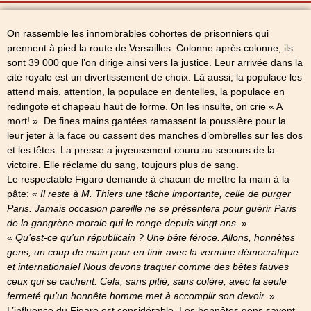
On rassemble les innombrables cohortes de prisonniers qui
prennent à pied la route de Versailles. Colonne après colonne, ils
sont 39 000 que l’on dirige ainsi vers la justice. Leur arrivée dans la
cité royale est un divertissement de choix. Là aussi, la populace les
attend mais, attention, la populace en dentelles, la populace en
redingote et chapeau haut de forme. On les insulte, on crie « A
mort! ». De fines mains gantées ramassent la poussière pour la
leur jeter à la face ou cassent des manches d’ombrelles sur les dos
et les têtes. La presse a joyeusement couru au secours de la
victoire. Elle réclame du sang, toujours plus de sang.
Le respectable Figaro demande à chacun de mettre la main à la
pâte: «
Il reste à M. Thiers une tâche importante, celle de purger
Paris. Jamais occasion pareille ne se présentera pour guérir Paris
de la gangrène morale qui le ronge depuis vingt ans.
»
«
Qu’est-ce qu’un républicain ? Une bête féroce. Allons, honnêtes
gens, un coup de main pour en finir avec la vermine démocratique
et internationale! Nous devons traquer comme des bêtes fauves
ceux qui se cachent. Cela, sans pitié, sans colère, avec la seule
fermeté qu’un honnête homme met à accomplir son devoir.
»
L’influence du Figaro est considérable. Les honnêtes gens savent