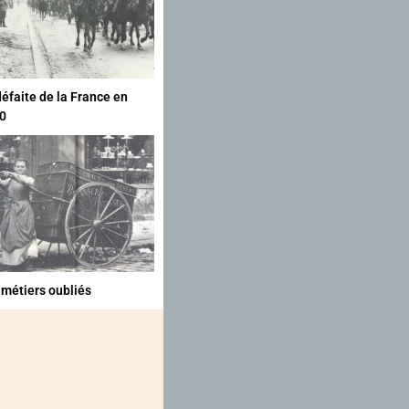
défaite de la France en
0
 métiers oubliés