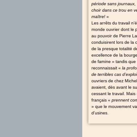
période sans journaux, d
choir dans ce trou en 
maître!
»
Les arrêts du travail n’
monde ouvrier dont le po
au pouvoir de Pierre La
conduisirent lors de la 
de la presque totalité d
excellence de la bourge
de famine » tandis que d
reconnaissait «
la profo
de terribles cas d’explo
ouvriers de chez Micheli
avaient, dès avant le s
cessant le travail. Mais
français «
prennent con
» que le mouvement va e
d’usines.