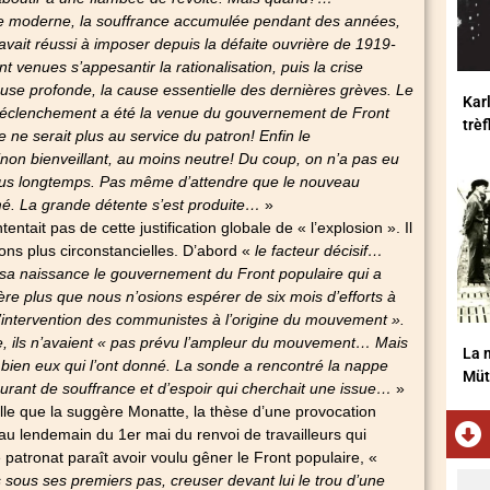
ne moderne, la souffrance accumulée pendant des années,
 avait réussi à imposer depuis la défaite ouvrière de 1919-
nt venues s’appesantir la rationalisation, puis la crise
use profonde, la cause essentielle des dernières grèves. Le
Karl
r déclenchement a été la venue du gouvernement de Front
trè
ce ne serait plus au service du patron! Enfin le
non bienveillant, au moins neutre! Du coup, on n’a pas eu
plus longtemps. Pas même d’attendre que le nouveau
é. La grande détente s’est produite…
»
ntait pas de cette justification globale de « l’explosion ». Il
tions plus circonstancielles. D’abord «
le facteur décisif…
e sa naissance le gouvernement du Front populaire qui a
ère plus que nous n’osions espérer de six mois d’efforts à
l’intervention des communistes à l’origine du mouvement ».
e, ils n’avaient « pas prévu l’ampleur du mouvement… Mais
La m
 bien eux qui l’ont donné. La sonde a rencontré la nappe
Müt
ourant de souffrance et d’espoir qui cherchait une issue…
»
lle que la suggère Monatte, la thèse d’une provocation
au lendemain du 1er mai du renvoi de travailleurs qui
le patronat paraît avoir voulu gêner le Front populaire, «
 sous ses premiers pas, creuser devant lui le trou d’une