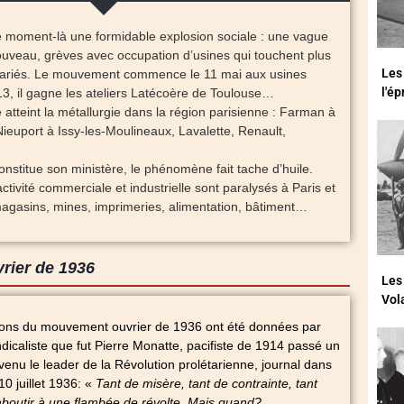
e moment-là une formidable explosion sociale : une vague
ouveau, grèves avec occupation d’usines qui touchent plus
Les
alariés. Le mouvement commence le 11 mai aux usines
l'é
3, il gagne les ateliers Latécoère de Toulouse…
atteint la métallurgie dans la région parisienne : Farman à
Nieuport à Issy-les-Moulineaux, Lavalette, Renault,
nstitue son ministère, le phénomène fait tache d’huile.
activité commerciale et industrielle sont paralysés à Paris et
agasins, mines, imprimeries, alimentation, bâtiment…
rier de 1936
Les
Vol
tions du mouvement ouvrier de 1936 ont été données par
ndicaliste que fut Pierre Monatte, pacifiste de 1914 passé un
enu le leader de la Révolution prolétarienne, journal dans
 10 juillet 1936: «
Tant de misère, tant de contrainte, tant
aboutir à une flambée de révolte. Mais quand?…