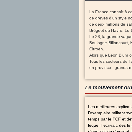
La France connaît à c
de grèves d’un style n
de deux millions de s
Bréguet du Havre. Le 1
Le 26, la grande vague 
Boulogne-Billancourt, 
Citroën…
Alors que Léon Blum co
Tous les secteurs de l’
en province : grands-m
Le mouvement ouv
Les meilleures explica
l’exemplaire militant sy
temps par le PCF et dev
lequel il écrivait, dès le
d’oppression devaient 