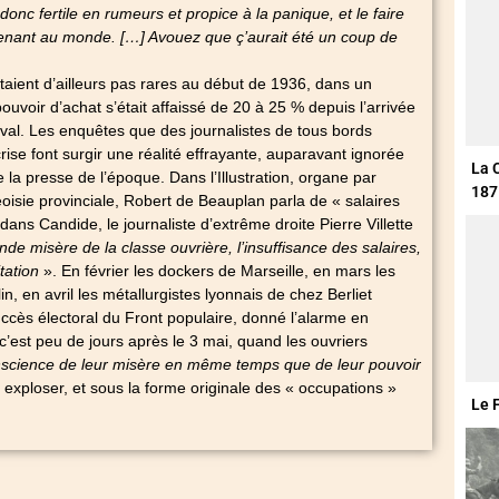
onc fertile en rumeurs et propice à la panique, et le faire
venant au monde. […] Avouez que ç’aurait été un coup de
étaient d’ailleurs pas rares au début de 1936, dans un
uvoir d’achat s’était affaissé de 20 à 25 % depuis l’arrivée
val. Les enquêtes que des journalistes de tous bords
crise font surgir une réalité effrayante, auparavant ignorée
La 
e la presse de l’époque. Dans l’Illustration, organe par
187
oisie provinciale, Robert de Beauplan parla de « salaires
ans Candide, le journaliste d’extrême droite Pierre Villette
nde misère de la classe ouvrière, l’insuffisance des salaires,
itation
». En février les dockers de Marseille, en mars les
n, en avril les métallurgistes lyonnais de chez Berliet
uccès électoral du Front populaire, donné l’alarme en
 c’est peu de jours après le 3 mai, quand les ouvriers
science de leur misère en même temps que de leur pouvoir
xploser, et sous la forme originale des « occupations »
Le 