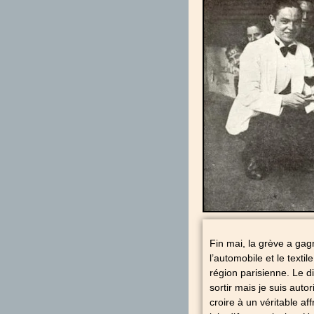
Fin mai, la grève a gag
l’automobile et le texti
région parisienne. Le di
sortir mais je suis auto
croire à un véritable af