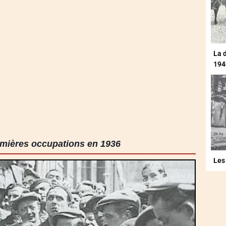
La 
194
emières occupations en 1936
Les