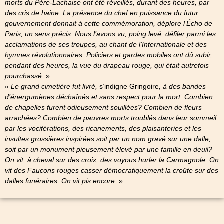
morts du Père-Lachaise ont été réveillés, durant des heures, par
des cris de haine. La présence du chef en puissance du futur
gouvernement donnait à cette commémoration, déplore l’Écho de
Paris, un sens précis. Nous l’avons vu, poing levé, défiler parmi les
acclamations de ses troupes, au chant de l’Internationale et des
hymnes révolutionnaires. Policiers et gardes mobiles ont dû subir,
pendant des heures, la vue du drapeau rouge, qui était autrefois
pourchassé.
»
«
Le grand cimetière fut livré,
s’indigne Gringoire
, à des bandes
d’énergumènes déchaînés et sans respect pour la mort. Combien
de chapelles furent odieusement souillées? Combien de fleurs
arrachées? Combien de pauvres morts troublés dans leur sommeil
par les vociférations, des ricanements, des plaisanteries et les
insultes grossières inspirées soit par un nom gravé sur une dalle,
soit par un monument pieusement élevé par une famille en deuil?
On vit, à cheval sur des croix, des voyous hurler la Carmagnole. On
vit des Faucons rouges casser démocratiquement la croûte sur des
dalles funéraires. On vit pis encore.
»