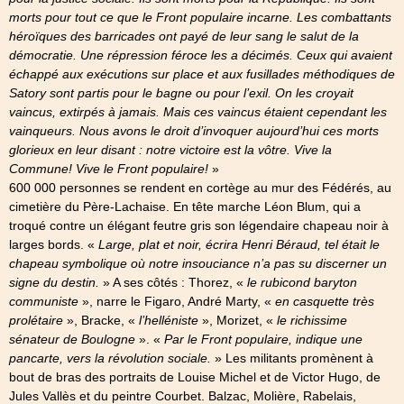
morts pour tout ce que le Front populaire incarne. Les combattants
héroïques des barricades ont payé de leur sang le salut de la
démocratie. Une répression féroce les a décimés. Ceux qui avaient
échappé aux exécutions sur place et aux fusillades méthodiques de
Satory sont partis pour le bagne ou pour l’exil. On les croyait
vaincus, extirpés à jamais. Mais ces vaincus étaient cependant les
vainqueurs. Nous avons le droit d’invoquer aujourd’hui ces morts
glorieux en leur disant : notre victoire est la vôtre. Vive la
Commune! Vive le Front populaire!
»
600 000 personnes se rendent en cortège au mur des Fédérés, au
cimetière du Père-Lachaise. En tête marche Léon Blum, qui a
troqué contre un élégant feutre gris son légendaire chapeau noir à
larges bords. «
Large, plat et noir, écrira Henri Béraud, tel était le
chapeau symbolique où notre insouciance n’a pas su discerner un
signe du destin.
» A ses côtés : Thorez, «
le rubicond baryton
communiste
», narre le Figaro, André Marty, «
en casquette très
prolétaire
», Bracke, «
l’helléniste
», Morizet, «
le richissime
sénateur de Boulogne
». «
Par le Front populaire, indique une
pancarte, vers la révolution sociale.
» Les militants promènent à
bout de bras des portraits de Louise Michel et de Victor Hugo, de
Jules Vallès et du peintre Courbet. Balzac, Molière, Rabelais,