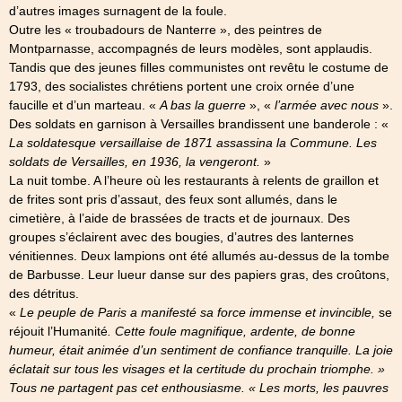
d’autres images surnagent de la foule.
Outre les « troubadours de Nanterre », des peintres de
Montparnasse, accompagnés de leurs modèles, sont applaudis.
Tandis que des jeunes filles communistes ont revêtu le costume de
1793, des socialistes chrétiens portent une croix ornée d’une
faucille et d’un marteau. «
A bas la guerre
», «
l’armée avec nous
».
Des soldats en garnison à Versailles brandissent une banderole : «
La soldatesque versaillaise de 1871 assassina la Commune. Les
soldats de Versailles, en 1936, la vengeront.
»
La nuit tombe. A l’heure où les restaurants à relents de graillon et
de frites sont pris d’assaut, des feux sont allumés, dans le
cimetière, à l’aide de brassées de tracts et de journaux. Des
groupes s’éclairent avec des bougies, d’autres des lanternes
vénitiennes. Deux lampions ont été allumés au-dessus de la tombe
de Barbusse. Leur lueur danse sur des papiers gras, des croûtons,
des détritus.
«
Le peuple de Paris a manifesté sa force immense et invincible,
se
réjouit l’Humanité
. Cette foule magnifique, ardente, de bonne
humeur, était animée d’un sentiment de confiance tranquille. La joie
éclatait sur tous les visages et la certitude du prochain triomphe. »
Tous ne partagent pas cet enthousiasme. « Les morts, les pauvres