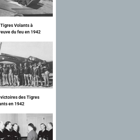
 Tigres Volants à
preuve du feu en 1942
 victoires des Tigres
ants en 1942