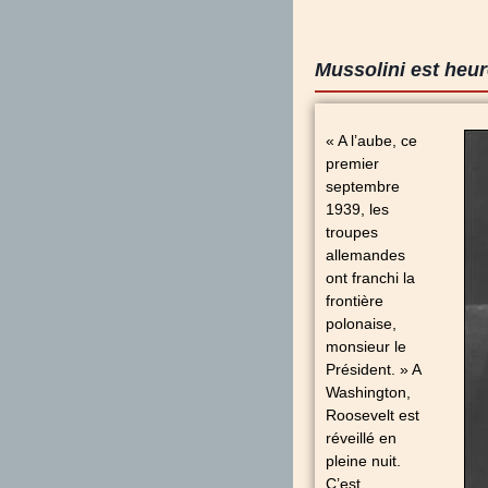
Mussolini est heure
« A l’aube, ce
premier
septembre
1939, les
troupes
allemandes
ont franchi la
frontière
polonaise,
monsieur le
Président. » A
Washington,
Roosevelt est
réveillé en
pleine nuit.
C’est