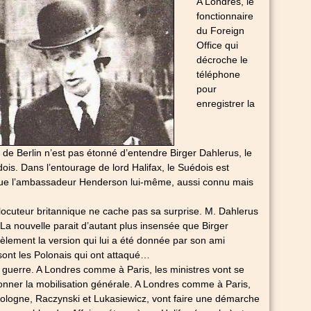
A Londres, le
fonctionnaire
du Foreign
Office qui
décroche le
téléphone
pour
enregistrer la
e Berlin n’est pas étonné d’entendre Birger Dahlerus, le
dois. Dans l’entourage de lord Halifax, le Suédois est
que l’ambassadeur Henderson lui-même, aussi connu mais
terlocuteur britannique ne cache pas sa surprise. M. Dahlerus
 ? La nouvelle parait d’autant plus insensée que Birger
èlement la version qui lui a été donnée par son ami
ont les Polonais qui ont attaqué…
la guerre. A Londres comme à Paris, les ministres vont se
onner la mobilisation générale. A Londres comme à Paris,
logne, Raczynski et Lukasiewicz, vont faire une démarche