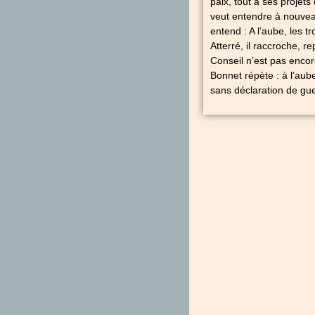
paix, tout à ses projets
veut entendre à nouveau
entend : A l’aube, les 
Atterré, il raccroche, 
Conseil n’est pas encor
Bonnet répète : à l’aube
sans déclaration de g