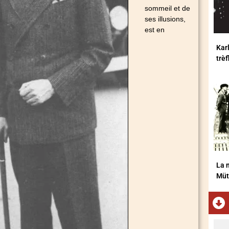
sommeil et de
ses illusions,
est en
Karl
trè
La m
Müt