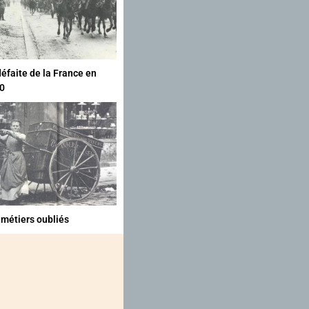
défaite de la France en
0
 métiers oubliés