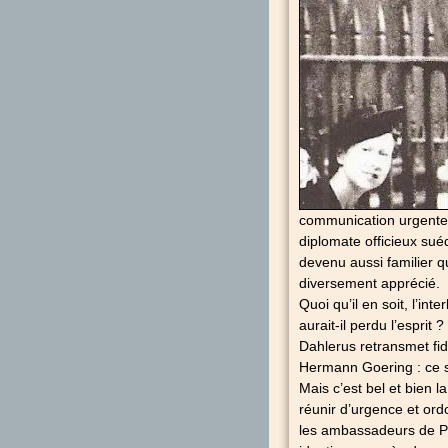
communication urgente d
diplomate officieux sué
devenu aussi familier 
diversement apprécié.
Quoi qu’il en soit, l’in
aurait-il perdu l’esprit
Dahlerus retransmet fid
Hermann Goering : ce s
Mais c’est bel et bien 
réunir d’urgence et ord
les ambassadeurs de Po