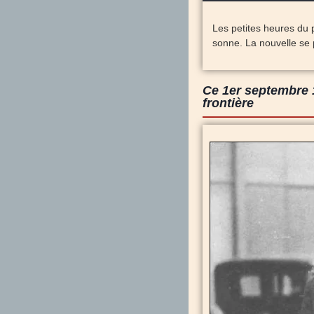
Les petites heures du 
sonne. La nouvelle se
Ce 1er septembre 1
frontière