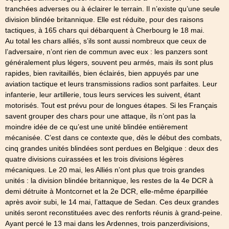
tranchées adverses ou à éclairer le terrain. Il n’existe qu’une seule
division blindée britannique. Elle est réduite, pour des raisons
tactiques, à 165 chars qui débarquent à Cherbourg le 18 mai.
Au total les chars alliés, s’ils sont aussi nombreux que ceux de
l’adversaire, n’ont rien de commun avec eux : les panzers sont
généralement plus légers, souvent peu armés, mais ils sont plus
rapides, bien ravitaillés, bien éclairés, bien appuyés par une
aviation tactique et leurs transmissions radios sont parfaites. Leur
infanterie, leur artillerie, tous leurs services les suivent, étant
motorisés. Tout est prévu pour de longues étapes. Si les Français
savent grouper des chars pour une attaque, ils n’ont pas la
moindre idée de ce qu’est une unité blindée entièrement
mécanisée. C’est dans ce contexte que, dès le début des combats,
cinq grandes unités blindées sont perdues en Belgique : deux des
quatre divisions cuirassées et les trois divisions légères
mécaniques. Le 20 mai, les Alliés n’ont plus que trois grandes
unités : la division blindée britannique, les restes de la 4e DCR à
demi détruite à Montcornet et la 2e DCR, elle-même éparpillée
après avoir subi, le 14 mai, l’attaque de Sedan. Ces deux grandes
unités seront reconstituées avec des renforts réunis à grand-peine.
Ayant percé le 13 mai dans les Ardennes, trois panzerdivisions,