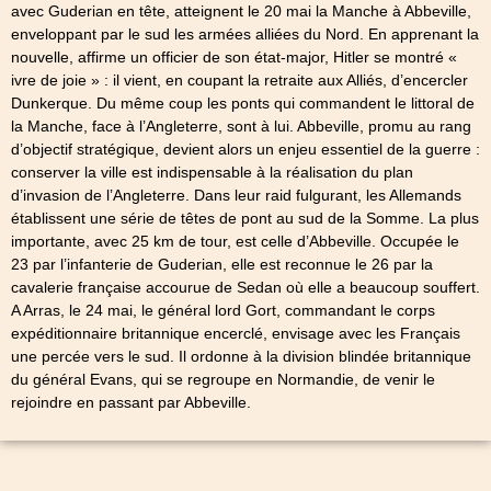
avec Guderian en tête, atteignent le 20 mai la Manche à Abbeville,
enveloppant par le sud les armées alliées du Nord. En apprenant la
nouvelle, affirme un officier de son état-major, Hitler se montré «
ivre de joie » : il vient, en coupant la retraite aux Alliés, d’encercler
Dunkerque. Du même coup les ponts qui commandent le littoral de
la Manche, face à l’Angleterre, sont à lui. Abbeville, promu au rang
d’objectif stratégique, devient alors un enjeu essentiel de la guerre :
conserver la ville est indispensable à la réalisation du plan
d’invasion de l’Angleterre. Dans leur raid fulgurant, les Allemands
établissent une série de têtes de pont au sud de la Somme. La plus
importante, avec 25 km de tour, est celle d’Abbeville. Occupée le
23 par l’infanterie de Guderian, elle est reconnue le 26 par la
cavalerie française accourue de Sedan où elle a beaucoup souffert.
A Arras, le 24 mai, le général lord Gort, commandant le corps
expéditionnaire britannique encerclé, envisage avec les Français
une percée vers le sud. Il ordonne à la division blindée britannique
du général Evans, qui se regroupe en Normandie, de venir le
rejoindre en passant par Abbeville.