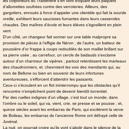
les colporteurs du Trastevere s’en vont troquant leurs paquets
d’allumettes soufrées contre des verroteries. Ailleurs, des
gargotiers, enroués à force d’appeler une clientèle qui fait la sourde
oreille, exhibent leurs saucisses fumantes dans leurs casseroles
chaudes. Des maîtres d’école et leurs élèves s’égosillent en plein
vent.
D’un côté, un changeur fait sonner sur une table malpropre sa
provision de pièces à l’effigie de Néron ; de l’autre, un batteur de
poussière d’or frappe à coups redoublés de son maillet brillant sur
sa pierre usée ; au carrefour, un cercle de badauds s’exclame
autour d’un charmeur de vipères ; partout retentissent les marteaux
des chaudronniers, et. chevrotent les voix des mendiants qui, au
nom de Bellone ou bien en souvenir de leurs infortunes
aventureuses, s’efforcent d’attendrir les passants.
Ceux-ci s’écoulent en un flot ininterrompu que les obstacles qu’il
rencontre n’empêchent point de devenir bientôt torrentiel.
Par des ruelles indignes d’un village, c’est tout un monde, dans
l’ombre ou le soleil, qui va, vient, crie, se presse et se pousse ; et,
quinze siècles avant les embarras de Paris, qui excitèrent la verve
de Boileau, les embarras de l’ancienne Rome ont défrayé celle de
Juvénal.
La nuit, on pourrait croire qu’ils vont s’abolir dans le silence de la