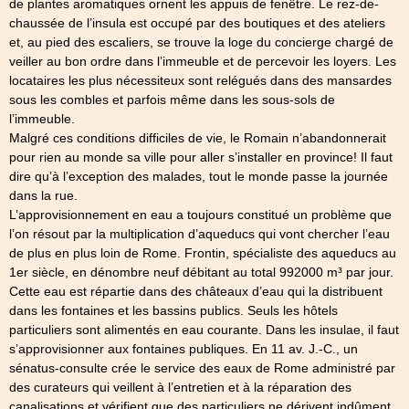
de plantes aromatiques ornent les appuis de fenêtre. Le rez-de-
chaussée de l’insula est occupé par des boutiques et des ateliers
et, au pied des escaliers, se trouve la loge du concierge chargé de
veiller au bon ordre dans l’immeuble et de percevoir les loyers. Les
locataires les plus nécessiteux sont relégués dans des mansardes
sous les combles et parfois même dans les sous-sols de
l’immeuble.
Malgré ces conditions difficiles de vie, le Romain n’abandonnerait
pour rien au monde sa ville pour aller s’installer en province! Il faut
dire qu’à l’exception des malades, tout le monde passe la journée
dans la rue.
L’approvisionnement en eau a toujours constitué un problème que
l’on résout par la multiplication d’aqueducs qui vont chercher l’eau
de plus en plus loin de Rome. Frontin, spécialiste des aqueducs au
1er siècle, en dénombre neuf débitant au total 992000 m³ par jour.
Cette eau est répartie dans des châteaux d’eau qui la distribuent
dans les fontaines et les bassins publics. Seuls les hôtels
particuliers sont alimentés en eau courante. Dans les insulae, il faut
s’approvisionner aux fontaines publiques. En 11 av. J.-C., un
sénatus-consulte crée le service des eaux de Rome administré par
des curateurs qui veillent à l’entretien et à la réparation des
canalisations et vérifient que des particuliers ne dérivent indûment