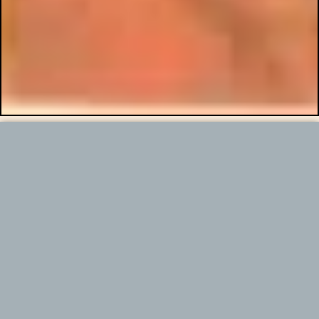
César avait, en effet, compris que, dans des venelles aussi
accidentées, réduites et passantes que les vici de Rome, la
circulation des véhicules, nécessitée par les besoins de centaines
de mille habitants, eût amené, de jour, un embouteillage immédiat
et constitué un danger permanent. D’où la mesure radicale qu’il a
prise et que nous signifie sa loi posthume.
Après le lever du soleil et jusqu’aux abords du crépuscule, il ne
sera plus toléré de chariots en déplacement à l’intérieur de l’Urbs.
Ceux qui y auront été introduits pendant la nuit et que l’aube y aura
surpris avant leur départ n’auront que le droit d’y stationner vides ;
et quatre exceptions seulement seront admises à cette règle
désormais inflexible.