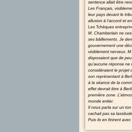
sentence allait être ren
Les Français, visibleme
leur pays devant le trib
allusion à l’accord et e
Les Tchèques entreprir
M. Chamberlain ne cessai
ses bâillements. Je dem
gouvernement une décla
visiblement nerveux. M
disposaient que de peu 
qu’aucune réponse ne no
considéraient le proje
son représentant à Berl
à la séance de la commi
effet devrait être à Ber
première zone. L’atmos
monde entier.
Il nous parla sur un to
cachait pas sa lassitud
Puis ils en finirent ave