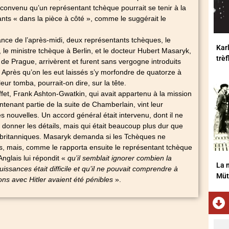
t convenu qu’un représentant tchèque pourrait se tenir à la
pants « dans la pièce à côté », comme le suggérait le
ance de l’après-midi, deux représentants tchèques, le
Karl
 le ministre tchèque à Berlin, et le docteur Hubert Masaryk,
trè
 de Prague, arrivèrent et furent sans vergogne introduits
 Après qu’on les eut laissés s’y morfondre de quatorze à
leur tomba, pourrait-on dire, sur la tête.
ffet, Frank Ashton-Gwatkin, qui avait appartenu à la mission
ntenant partie de la suite de Chamberlain, vint leur
nouvelles. Un accord général était intervenu, dont il ne
 donner les détails, mais qui était beaucoup plus dur que
o-britanniques. Masaryk demanda si les Tchèques ne
s, mais, comme le rapporta ensuite le représentant tchèque
nglais lui répondit «
qu’il semblait ignorer combien la
La m
issances était difficile et qu’il ne pouvait comprendre à
Müt
ons avec Hitler avaient été pénibles
».