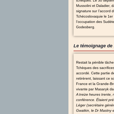
tchèques. Le 30 septem
Mussolini et Daladier, d
signature sur l’accord 
Tchécoslovaquie le 1er o
l’occupation des Sudètes
Godesberg.
Le témoignage de
Restait la pénible tâche
Tchèques des sacrifices q
accordé. Cette partie d
retirèrent, laissant ce 
France et la Grande-Br
vivante par Masaryk dan
A treize heures trente, 
conférence. Étaient pré
Léger (secrétaire génér
Gwatkin, le Dr Mastny e