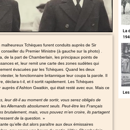
La 
194
es malheureux Tchèques furent conduits auprès de Sir
 conseiller du Premier Ministre (à gauche sur la photo) .
 de la part de Chamberlain, les principaux points de
ssances et, leur remit une carte des zones sudètes qui
atement évacuées par les Tchèques. Quand les deux
tester, le fonctionnaire britannique leur coupa la parole. Il
re, déclara-t-il, et il sortit rapidement. Les Tchèques
r auprès d’Ashton Gwatkin, qui était resté avec eux. Mais ce
Les
, leur dit-il au moment de sortir, vous serez obligés de
c les Allemands absolument seuls. Peut-être les Français
ins brutalement, mais, vous pouvez m’en croire, ils partagent
ressent de la question.
»
solante qu’elle dut alors paraître aux deux émissaires