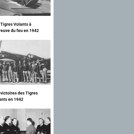
 Tigres Volants à
preuve du feu en 1942
 victoires des Tigres
ants en 1942