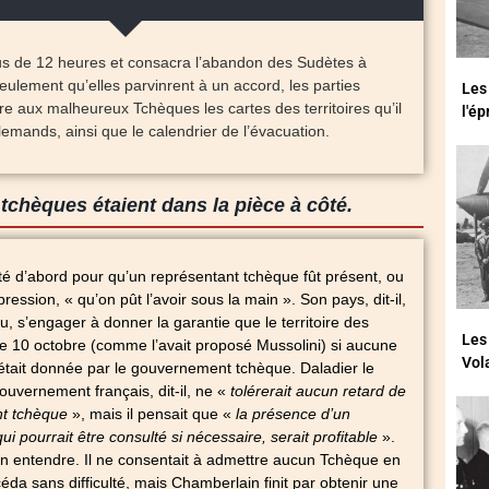
us de 12 heures et consacra l’abandon des Sudètes à
eulement qu’elles parvinrent à un accord, les parties
Les
re aux malheureux Tchèques les cartes des territoires qu’il
l'é
llemands, ainsi que le calendrier de l’évacuation.
tchèques étaient dans la pièce à côté.
té d’abord pour qu’un représentant tchèque fût présent, ou
ession, « qu’on pût l’avoir sous la main ». Son pays, dit-il,
u, s’engager à donner la garantie que le territoire des
Les
le 10 octobre (comme l’avait proposé Mussolini) si aucune
Vol
était donnée par le gouvernement tchèque. Daladier le
ouvernement français, dit-il, ne «
tolérerait aucun retard de
nt tchèque
», mais il pensait que «
la présence d’un
i pourrait être consulté si nécessaire, serait profitable
».
ien entendre. Il ne consentait à admettre aucun Tchèque en
éda sans difficulté, mais Chamberlain finit par obtenir une