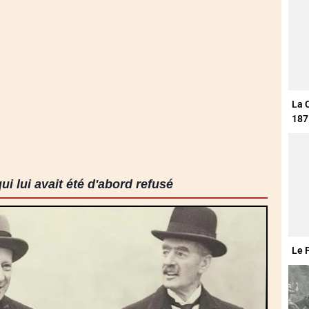
La 
187
qui lui avait été d'abord refusé
Le 