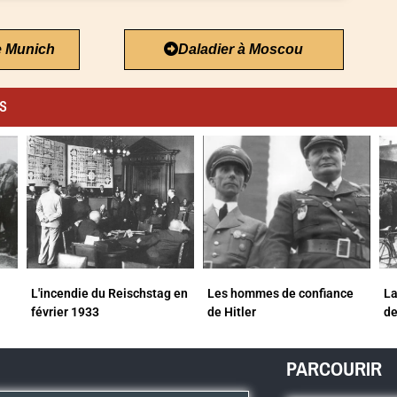
e Munich
Daladier à Moscou
es
L'incendie du Reischstag en
Les hommes de confiance
La
février 1933
de Hitler
d
PARCOURIR