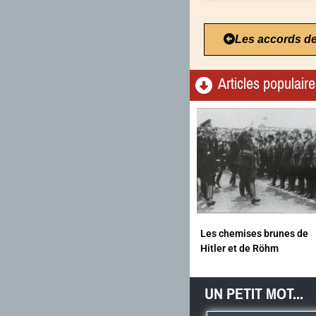
Les accords d
Articles populair
Les chemises brunes de
Hitler et de Röhm
UN PETIT MOT...