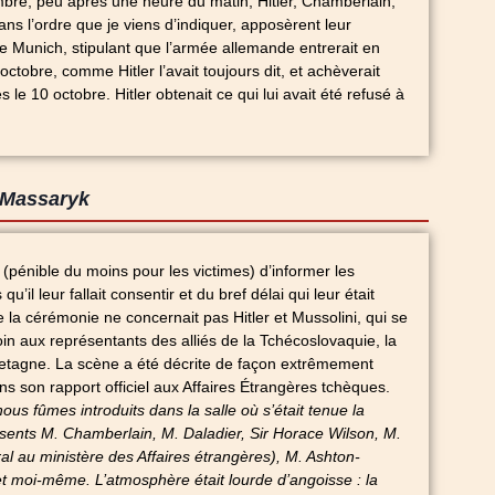
bre, peu apres une heure du matin, Hitler, Chamberlain,
ans l’ordre que je viens d’indiquer, apposèrent leur
de Munich, stipulant que l’armée allemande entrerait en
ctobre, comme Hitler l’avait toujours dit, et achèverait
 le 10 octobre. Hitler obtenait ce qui lui avait été refusé à
 Massaryk
 (pénible du moins pour les victimes) d’informer les
u’il leur fallait consentir et du bref délai qui leur était
e la cérémonie ne concernait pas Hitler et Mussolini, qui se
soin aux représentants des alliés de la Tchécoslovaquie, la
etagne. La scène a été décrite de façon extrêmement
s son rapport officiel aux Affaires Étrangères tchèques.
nous fûmes introduits dans la salle où s’était tenue la
sents M. Chamberlain, M. Daladier, Sir Horace Wilson, M.
al au ministère des Affaires étrangères), M. Ashton-
t moi-même. L’atmosphère était lourde d’angoisse : la