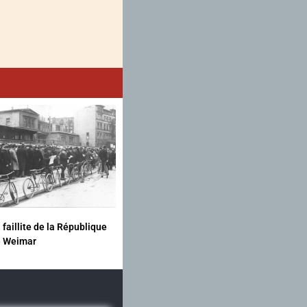
 faillite de la République
e Weimar