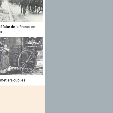
défaite de la France en
0
 métiers oubliés