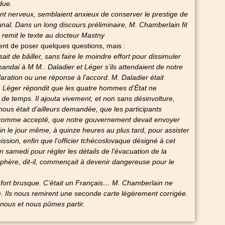
due.
nt nerveux, semblaient anxieux de conserver le prestige de
unal. Dans un long discours préliminaire, M. Chamberlain fit
n remit le texte au docteur Mastny
ent de poser quelques questions, mais :
t de bâiller, sans faire le moindre effort pour dissimuler
andai à M M.. Daladier et Léger s’ils attendaient de notre
ration ou une réponse à l’accord. M. Daladier était
. Léger répondit que les quatre hommes d’État ne
de temps. Il ajouta vivement, et non sans désinvolture,
us était d’ailleurs demandée, que les participants
t comme accepté, que notre gouvernement devait envoyer
in le jour même, à quinze heures au plus tard, pour assister
ssion, enfin que l’officier tchécoslovaque désigné à cet
lin samedi pour régler les détails de l’évacuation de la
phère, dit-il, commençait à devenir dangereuse pour le
n fort brusque. C’était un Français… M. Chamberlain ne
e. Ils nous remirent une seconde carte légèrement corrigée.
c nous et nous pûmes partir.