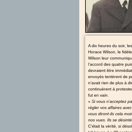
A dix heures du soir, l
Horace Wilson, le fidèle
Wilson leur communiqua,
l’accord des quatre pui
devraient être immédi
envoyés tentèrent de pro
n’avait rien de plus à di
continuèrent à proteste
fut en vain.
«
Si vous n’acceptez pas
régler vos affaires ave
vous diront-ils cela mo
nos vues. Ils se désinté
C’était la vérité, si dé