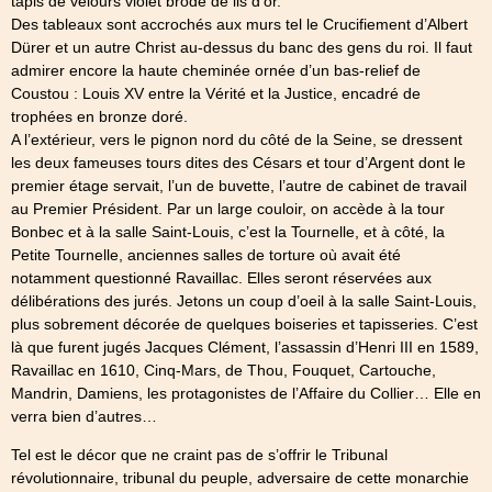
tapis de velours violet brodé de lis d’or.
Des tableaux sont accrochés aux murs tel le Crucifiement d’Albert
Dürer et un autre Christ au-dessus du banc des gens du roi. Il faut
admirer encore la haute cheminée ornée d’un bas-relief de
Coustou : Louis XV entre la Vérité et la Justice, encadré de
trophées en bronze doré.
A l’extérieur, vers le pignon nord du côté de la Seine, se dressent
les deux fameuses tours dites des Césars et tour d’Argent dont le
premier étage servait, l’un de buvette, l’autre de cabinet de travail
au Premier Président. Par un large couloir, on accède à la tour
Bonbec et à la salle Saint-Louis, c’est la Tournelle, et à côté, la
Petite Tournelle, anciennes salles de torture où avait été
notamment questionné Ravaillac. Elles seront réservées aux
délibérations des jurés. Jetons un coup d’oeil à la salle Saint-Louis,
plus sobrement décorée de quelques boiseries et tapisseries. C’est
là que furent jugés Jacques Clément, l’assassin d’Henri III en 1589,
Ravaillac en 1610, Cinq-Mars, de Thou, Fouquet, Cartouche,
Mandrin, Damiens, les protagonistes de l’Affaire du Collier… Elle en
verra bien d’autres…
Tel est le décor que ne craint pas de s’offrir le Tribunal
révolutionnaire, tribunal du peuple, adversaire de cette monarchie