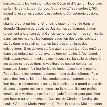
bureaux dans les tours jumelles de César et d’Argent. Il loge avec
sa famille dans la tour Bonbec. A partir du 17 septembre 1793,
quand la loi sur les suspects est votée, la Conciergerie devient l’
anti-
chambre de la guillotine. Une fois le jugement rendu dans la
Grande Chambre du palais de Justice, les condamnés à mort
retournent à la prison de la Conciergerie. Les hommes sont isolés
dans l’arrière-greffe ; les femmes dans l’un des petits cachots
situés dans le couloir central en face des chambres des
guichetières. Elles doivent parfois attendre des journées entières
dans ces réduits sombres, avant d’être conduites à l’échafaud.
Mais auparavant, une toilette est nécessaire. La salle destinée à
cet usage se trouve dans le vestibule du couloir central. Le
bourreau Sanson fait fouiller les victimes, rassemble « pour la
République » les lunettes, boutons, montres des détenus. Puis
ses aides lient solidement les coudes des condamnés derrière
leur dos. Ils échancrent le col de la chemise, et à grand coups de
ciseaux, coupent ras les cheveux sur la nuque. Ils sont parfois
vendus si la victime est célèbre (on paie fort cher pour posséder
une boucle ou une mèche de Custine, de Charlotte Corday, de
Louis XVI ou de Marie-Antoinette). Dans la cour du Mai attendent