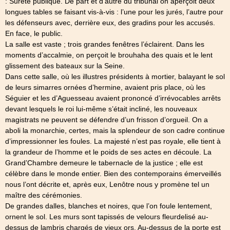
: Sûreté publique. De part et d’autre du tribunal on aperçoit deux
longues tables se faisant vis-à-vis : l’une pour les jurés, l’autre pour
les défenseurs avec, derrière eux, des gradins pour les accusés.
En face, le public.
La salle est vaste ; trois grandes fenêtres l’éclairent. Dans les
moments d’accalmie, on perçoit le brouhaha des quais et le lent
glissement des bateaux sur la Seine.
Dans cette salle, où les illustres présidents à mortier, balayant le sol
de leurs simarres ornées d’hermine, avaient pris place, où les
Séguier et les d’Aguesseau avaient prononcé d’irrévocables arrêts
devant lesquels le roi lui-même s’était incliné, les nouveaux
magistrats ne peuvent se défendre d’un frisson d’orgueil. On a
aboli la monarchie, certes, mais la splendeur de son cadre continue
d’impressionner les foules. La majesté n’est pas royale, elle tient à
la grandeur de l’homme et le poids de ses actes en découle. La
Grand’Chambre demeure le tabernacle de la justice ; elle est
célèbre dans le monde entier. Bien des contemporains émerveillés
nous l’ont décrite et, après eux, Lenôtre nous y promène tel un
maître des cérémonies.
De grandes dalles, blanches et noires, que l’on foule lentement,
ornent le sol. Les murs sont tapissés de velours fleurdelisé au-
dessus de lambris chargés de vieux ors. Au-dessus de la porte est