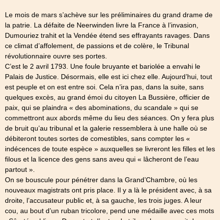
Le mois de mars s’achève sur les préliminaires du grand drame de
la patrie. La défaite de Neerwinden livre la France à l’invasion,
Dumouriez trahit et la Vendée étend ses effrayants ravages. Dans
ce climat d’affolement, de passions et de colère, le Tribunal
révolutionnaire ouvre ses portes.
C’est le 2 avril 1793. Une foule bruyante et bariolée a envahi le
Palais de Justice. Désormais, elle est ici chez elle. Aujourd’hui, tout
est peuple et on est entre soi. Cela n’ira pas, dans la suite, sans
quelques excès, au grand émoi du citoyen La Bussière, officier de
paix, qui se plaindra « des abominations, du scandale » qui se
commettront aux abords même du lieu des séances. On y fera plus
de bruit qu’au tribunal et la galerie ressemblera à une halle où se
débiteront toutes sortes de comestibles, sans compter les «
indécences de toute espèce » auxquelles se livreront les filles et les
filous et la licence des gens sans aveu qui « lâcheront de l’eau
partout ».
On se bouscule pour pénétrer dans la Grand’Chambre, où les
nouveaux magistrats ont pris place. Il y a là le président avec, à sa
droite, l’accusateur public et, à sa gauche, les trois juges. A leur
cou, au bout d’un ruban tricolore, pend une médaille avec ces mots