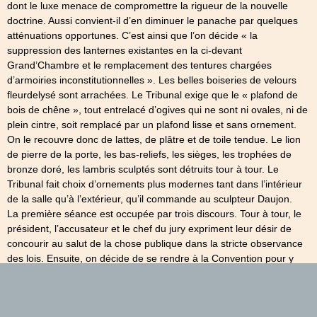
dont le luxe menace de compromettre la rigueur de la nouvelle
doctrine. Aussi convient-il d’en diminuer le panache par quelques
atténuations opportunes. C’est ainsi que l’on décide « la
suppression des lanternes existantes en la ci-devant
Grand’Chambre et le remplacement des tentures chargées
d’armoiries inconstitutionnelles ». Les belles boiseries de velours
fleurdelysé sont arrachées. Le Tribunal exige que le « plafond de
bois de chêne », tout entrelacé d’ogives qui ne sont ni ovales, ni de
plein cintre, soit remplacé par un plafond lisse et sans ornement.
On le recouvre donc de lattes, de plâtre et de toile tendue. Le lion
de pierre de la porte, les bas-reliefs, les sièges, les trophées de
bronze doré, les lambris sculptés sont détruits tour à tour. Le
Tribunal fait choix d’ornements plus modernes tant dans l’intérieur
de la salle qu’à l’extérieur, qu’il commande au sculpteur Daujon.
La première séance est occupée par trois discours. Tour à tour, le
président, l’accusateur et le chef du jury expriment leur désir de
concourir au salut de la chose publique dans la stricte observance
des lois. Ensuite, on décide de se rendre à la Convention pour y
faire acte d’obédience. Le public est déçu ; il s’attendait à quelque
chose de mieux : il devra patienter quelques jours encore.