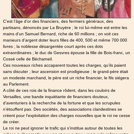
C’est l’âge d’or des financiers, des fermiers généraux, des
partisans, dénoncés par La Bruyère ; le roi lui-même est entre les
mains d’un Samuel Bernard, riche de 60 millions ; on voit ces
manieurs d’argent doter leurs filles de 400, 500 et même 700 000
livres ; la noblesse désargentée court après ces dots
extraordinaires ; le duc de Gesvres épouse la fille de Bois-franc, un
Cossé celle de Béchameil.
Ces nouveaux riches accaparent toutes les charges, qu’ils paient
sans discuter ; leur ascension est prodigieuse ; le grand-père était
un modeste marchand, le père est un riche financier, le fils siégera
au Parlement.
A côté de ces rois de la finance rôdent, dans les couloirs de
Versailles, une bande inquiétante de financiers douteux,
d’aventuriers à la recherche de la fortune et que les scrupules
n’étouffent pas. Des sociétés, des associations clandestines se
créent pour l’exploitation des charges nouvelles que le roi ne cesse
de créer.
Le roi ne peut ignorer le trafic qui s’institue autour de toutes les