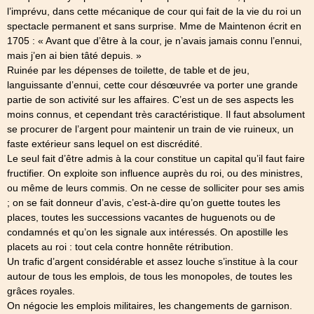
l’imprévu, dans cette mécanique de cour qui fait de la vie du roi un
spectacle permanent et sans surprise. Mme de Maintenon écrit en
1705 : « Avant que d’être à la cour, je n’avais jamais connu l’ennui,
mais j’en ai bien tâté depuis. »
Ruinée par les dépenses de toilette, de table et de jeu,
languissante d’ennui, cette cour désœuvrée va porter une grande
partie de son activité sur les affaires. C’est un de ses aspects les
moins connus, et cependant très caractéristique. Il faut absolument
se procurer de l’argent pour maintenir un train de vie ruineux, un
faste extérieur sans lequel on est discrédité.
Le seul fait d’être admis à la cour constitue un capital qu’il faut faire
fructifier. On exploite son influence auprès du roi, ou des ministres,
ou même de leurs commis. On ne cesse de solliciter pour ses amis
; on se fait donneur d’avis, c’est-à-dire qu’on guette toutes les
places, toutes les successions vacantes de huguenots ou de
condamnés et qu’on les signale aux intéressés. On apostille les
placets au roi : tout cela contre honnête rétribution.
Un trafic d’argent considérable et assez louche s’institue à la cour
autour de tous les emplois, de tous les monopoles, de toutes les
grâces royales.
On négocie les emplois militaires, les changements de garnison.