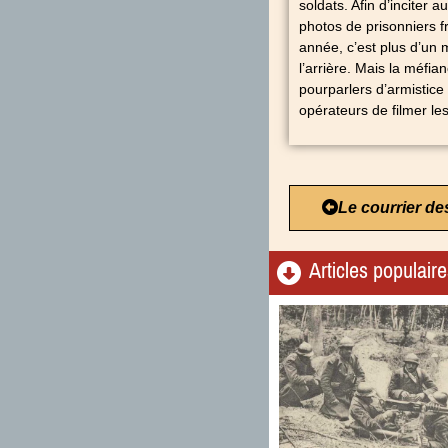
soldats. Afin d’inciter 
photos de prisonniers f
année, c’est plus d’un m
l’arrière. Mais la méfia
pourparlers d’armistice
opérateurs de filmer le
Le courrier de
Articles populair