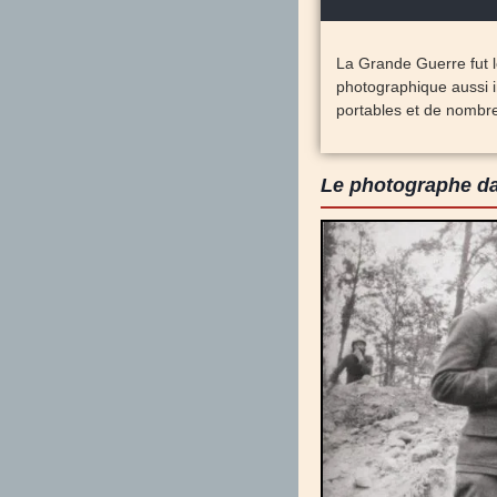
La Grande Guerre fut le
photographique aussi i
portables et de nomb
Le photographe dan