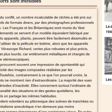
morts sont invisibles
u conflit, un nombre incalculable de clichés a été pris sur
areils de formats divers, par des photographes professionnels
La 
. Les Français et les Britanniques sont munis du Vest
194
llemands se servent d’un modèle équivalent fabriqué par
s appareils, pliants, peuvent être facilement dissimulés et
utiliser de la pellicule en bobine, alors que les appareils
Vérascope Richard, certes plus robustes et plus précis,
t plus lourds, car entièrement métalliques et chargés de
re stéréoscopiques.
s procurent souvent une impression de spontanéité qui
ticité des images composées réalisées par les
Toutefois, contrairement à ce que l’on pourrait croire, la
Les
s ne montrent rien d’extraordinaire. La majorité des vues
ériodes d’inactivité. Elles concernent surtout l’ordinaire de
 banalité des situations et des gestes quotidiens, les
ls on partage les mêmes habitudes.
dent volontiers au pittoresque des scènes de tranchées ou
réalisme anecdotique n’en demeure pas moins
sant comme témoignage d’une expérience vécue. En outre,