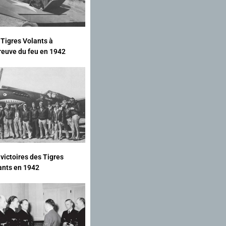
 Tigres Volants à
preuve du feu en 1942
 victoires des Tigres
ants en 1942