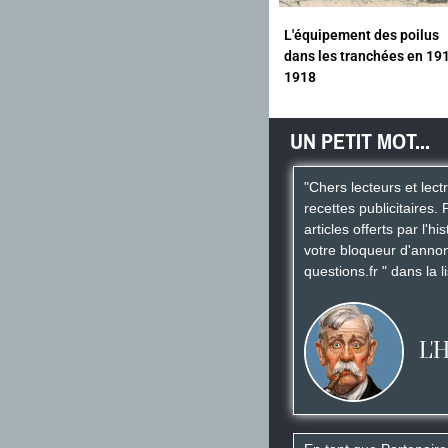
L'équipement des poilus
dans les tranchées en 19
1918
UN PETIT MOT...
"Chers lecteurs et lect
recettes publicitaires. 
articles offerts par l'h
votre bloqueur d'annon
questions.fr " dans la l
L'