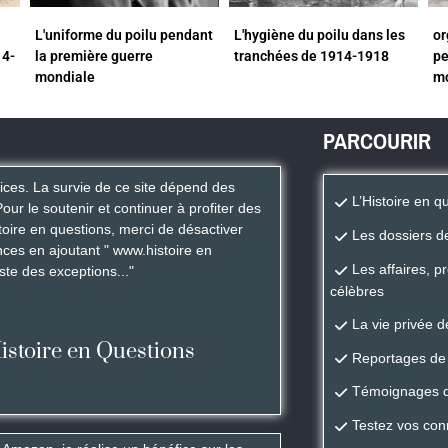
L'uniforme du poilu pendant
L'hygiène du poilu dans les
or
14-
la première guerre
tranchées de 1914-1918
pe
mondiale
m
PARCOURIR
rices. La survie de ce site dépend des
L’Histoire en q
Pour le soutenir et continuer à profiter des
istoire en questions, merci de désactiver
Les dossiers de
ces en ajoutant " www.histoire en
Les affaires, p
iste des exceptions..."
célèbres
La vie privée 
Histoire en Questions
Reportages de 
Témoignages de
Testez vos con