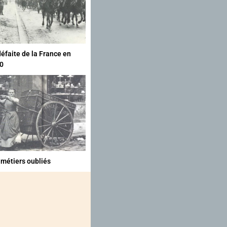
défaite de la France en
0
 métiers oubliés