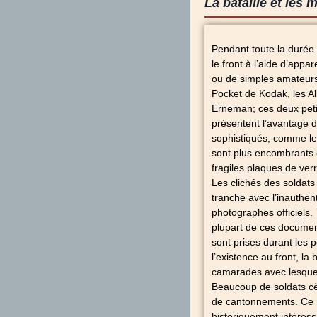
La bataille et les 
Pendant toute la durée d
le front à l’aide d’app
ou de simples amateurs
Pocket de Kodak, les A
Erneman; ces deux petit
présentent l’avantage d’
sophistiqués, comme le 
sont plus encombrants e
fragiles plaques de ver
Les clichés des soldat
tranche avec l’inauthen
photographes officiels. 
plupart de ces document
sont prises durant les p
l’existence au front, la
camarades avec lesque
Beaucoup de soldats cè
de cantonnements. Ce 
historiquement intéres