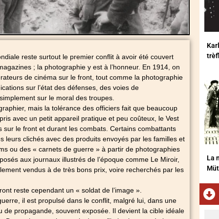
Karl
trè
iale reste surtout le premier conflit à avoir été couvert
 magazines ; la photographie y est à l’honneur. En 1914, on
pérateurs de cinéma sur le front, tout comme la photographie
ications sur l’état des défenses, des voies de
simplement sur le moral des troupes.
graphier, mais la tolérance des officiers fait que beaucoup
ris avec un petit appareil pratique et peu coûteux, le Vest
s sur le front et durant les combats. Certains combattants
leurs clichés avec des produits envoyés par les familles et
ms ou des « carnets de guerre » à partir de photographies
La m
posés aux journaux illustrés de l’époque comme Le Miroir,
Müt
lement vendus à de très bons prix, voire recherchés par les
ront reste cependant un « soldat de l’image ».
uerre, il est propulsé dans le conflit, malgré lui, dans une
u de propagande, souvent exposée. Il devient la cible idéale