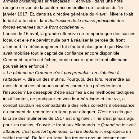
armées britanniques et françaises
», écrivait-il dans une note
rédigée en vue de la conférence interalliée de Londres du 15
janvier 1917. Et, dans sa directive générale du 4 avril, Nivelle fixait
le but à atteindre : la «
destruction de la masse principale des
forces ennemies sur le front occidental
».
Lancée le 16 avril, la grande offensive ne remporta que des succès
locaux et elle ne parvint nulle part à réaliser la percée du front
allemand. Le découragement fut d’autant plus grand que Nivelle
avait mobilisé tout le capital de confiance encore disponible.
Comment, après cet échec, croire encore que le front allemand
pourrait être enfoncé ?
«
Le plateau de Craonne n’est pas prenable, on s’obstine à
l’attaquer
», dira un des mutins. Pourquoi, dès lors, reprendre au
mois de mai des attaques vouées comme les précédentes à
l’insuccès ? Le désespoir d’être sacrifiés à des méthodes tactiques
insuffisantes, de prodiguer en vain leur héroïsme et leur vie, a
conduit soudain les combattants à des refus collectifs d’obéissance
au moment de remonter en ligne pour attaquer. C’est en cela que
la crise des mutineries de 1917 est originale : il ne s’est jamais agi,
pour les mutins, d’ouvrir le front aux Allemands. «
Quand on les voit
attaquer, c’est plus fort que nous, on tire dedans
», expliquera un
soldat mutiné. De fait, en ligne, les troupes pas un instant n’ont