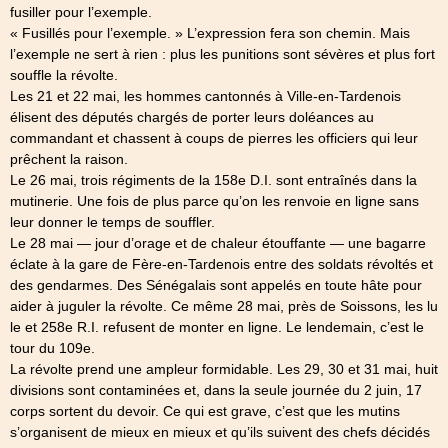
fusiller pour l’exemple.
« Fusillés pour l’exemple. » L’expression fera son chemin. Mais
l’exemple ne sert à rien : plus les punitions sont sévères et plus fort
souffle la révolte.
Les 21 et 22 mai, les hommes cantonnés à Ville-en-Tardenois
élisent des députés chargés de porter leurs doléances au
commandant et chassent à coups de pierres les officiers qui leur
prêchent la raison.
Le 26 mai, trois régiments de la 158e D.I. sont entraînés dans la
mutinerie. Une fois de plus parce qu’on les renvoie en ligne sans
leur donner le temps de souffler.
Le 28 mai — jour d’orage et de chaleur étouffante — une bagarre
éclate à la gare de Fère-en-Tardenois entre des soldats révoltés et
des gendarmes. Des Sénégalais sont appelés en toute hâte pour
aider à juguler la révolte. Ce même 28 mai, près de Soissons, les lu
le et 258e R.I. refusent de monter en ligne. Le lendemain, c’est le
tour du 109e.
La révolte prend une ampleur formidable. Les 29, 30 et 31 mai, huit
divisions sont contaminées et, dans la seule journée du 2 juin, 17
corps sortent du devoir. Ce qui est grave, c’est que les mutins
s’organisent de mieux en mieux et qu’ils suivent des chefs décidés