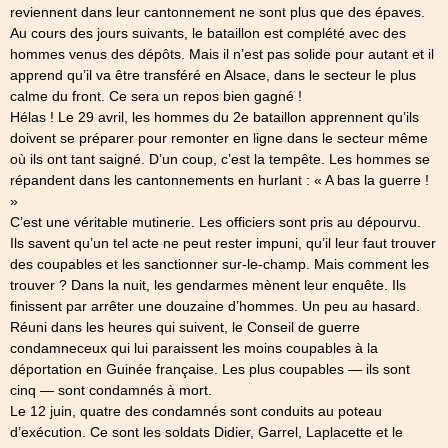
reviennent dans leur cantonnement ne sont plus que des épaves.
Au cours des jours suivants, le bataillon est complété avec des
hommes venus des dépôts. Mais il n’est pas solide pour autant et il
apprend qu’il va être transféré en Alsace, dans le secteur le plus
calme du front. Ce sera un repos bien gagné !
Hélas ! Le 29 avril, les hommes du 2e bataillon apprennent qu’ils
doivent se préparer pour remonter en ligne dans le secteur même
où ils ont tant saigné. D’un coup, c’est la tempête. Les hommes se
répandent dans les cantonnements en hurlant : « A bas la guerre !
»
C’est une véritable mutinerie. Les officiers sont pris au dépourvu.
Ils savent qu’un tel acte ne peut rester impuni, qu’il leur faut trouver
des coupables et les sanctionner sur-le-champ. Mais comment les
trouver ? Dans la nuit, les gendarmes mènent leur enquête. Ils
finissent par arrêter une douzaine d’hommes. Un peu au hasard.
Réuni dans les heures qui suivent, le Conseil de guerre
condamneceux qui lui paraissent les moins coupables à la
déportation en Guinée française. Les plus coupables — ils sont
cinq — sont condamnés à mort.
Le 12 juin, quatre des condamnés sont conduits au poteau
d’exécution. Ce sont les soldats Didier, Garrel, Laplacette et le