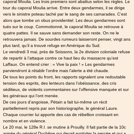
caporal Moulia. Les trois premiers sont abattus selon les règles. Le
tour du caporal Moulia arrive. Entre deux gendarmes, il se dirige
vers le sinistre poteau taché par le sang de ses camarades. C’est
alors que tombe un obus providentiel. Les deux gendarmes sont
tués sur le coup. Commotionné, le caporal Moulia se retrouve à
quatre pattes. Il se sauve sans demander son reste. On ne le
retrouvera jamais. De sourdes rumeurs laisseront penser, vingt ans
plus tard, qu’il a trouvé refuge en Amérique du Sud.
Le vendredi 3 mai, près de Soissons, la 2e division coloniale refuse
de repartir à l’attaque contre ce haut lieu du massacre qu’est
Laffaux. On entend crier : « Vive la paix ! » Les gendarmes
parviendront à rétablir l’ordre mais l’alerte a été chaude.
De tous les points du front, les rapports signalent une redoutable
tension des esprits, des lenteurs dans l’obéissance, des cris
séditieux, de violents commentaires sur l’offensive manquée et sur
les généraux qui l’ont menée.
De ces jours d’angoisse, Pétain a fait lui-même un récit
partiellement repris par son historiographe, le général Laure.
Chaque courrier lui apporte des cas de rébellion croissant en
nombre et en violence.
Le 20 mai, le 128e R.I. se mutine à Prouilly. Il fait partie de la 10c
armée du général Duchêne qui devait exploiter la percée et qui a