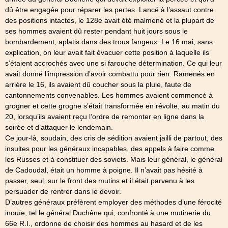
dû être engagée pour réparer les pertes. Lancé à l’assaut contre
des positions intactes, le 128e avait été malmené et la plupart de
ses hommes avaient dû rester pendant huit jours sous le
bombardement, aplatis dans des trous fangeux. Le 16 mai, sans
explication, on leur avait fait évacuer cette position à laquelle ils
s’étaient accrochés avec une si farouche détermination. Ce qui leur
avait donné l’impression d’avoir combattu pour rien. Ramenés en
arrière le 16, ils avaient dû coucher sous la pluie, faute de
cantonnements convenables. Les hommes avaient commencé à
grogner et cette grogne s’était transformée en révolte, au matin du
20, lorsqu’ils avaient reçu l’ordre de remonter en ligne dans la
soirée et d’attaquer le lendemain.
Ce jour-là, soudain, des cris de sédition avaient jailli de partout, des
insultes pour les généraux incapables, des appels à faire comme
les Russes et à constituer des soviets. Mais leur général, le général
de Cadoudal, était un homme à poigne. Il n’avait pas hésité à
passer, seul, sur le front des mutins et il était parvenu à les
persuader de rentrer dans le devoir.
D’autres généraux préfèrent employer des méthodes d’une férocité
inouïe, tel le général Duchêne qui, confronté à une mutinerie du
66e R.I., ordonne de choisir des hommes au hasard et de les