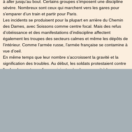
à aller jusqu’au bout. Certains groupes s’imposent une discipline
sévère. Nombreux sont ceux qui marchent vers les gares pour
s’emparer d’un train et partir pour Paris.
Les incidents se produisent pour la plupart en arrière du Chemin
des Dames, avec Soissons comme centre focal. Mais des refus
d’obéissance et des manifestations d’indiscipline affectent
également les troupes des secteurs calmes et même les dépôts de
l’intérieur. Comme l’armée russe, l’armée française se contamine à
vue d’oeil.
En même temps que leur nombre s’accroissent la gravité et la
signification des troubles. Au début, les soldats protestaient contre
l’ordre de monter en ligne, criaient qu’on les envoyait à la
boucherie, refusaient de s’équiper et de se rassembler, mais
finissaient par céder aux objurgations ou aux menaces de leurs
officiers. Dans les derniers jours de mai, l’indiscipline devient
émeute et, au début de juin, l’émeute devient insurrection.
Le 370e R.I., celui même du colonel Dussange, après être sorti du
bois où il s’était retranché, pend trois gendarmes, lapide un
médecin-major, s’empare d’un train, s’ébranle vers Paris pour
renverser le gouvernement et mettre fin à la guerre. Il est arrêté
dans la forêt de Villers-Cotterêts par des arbres jetés sur la voie,
encadré par des escadrons de cavaliers armés de mitrailleuses.