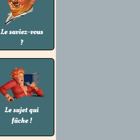
C’est elle qui annonce
à Henri, futur roi
d’Angleterre, qu’elle
est libre de l’épouser.
Le saviez-vous
?
Louis est un homme
faible, plus « moine »
que mari.
Le sujet qui
fâche !