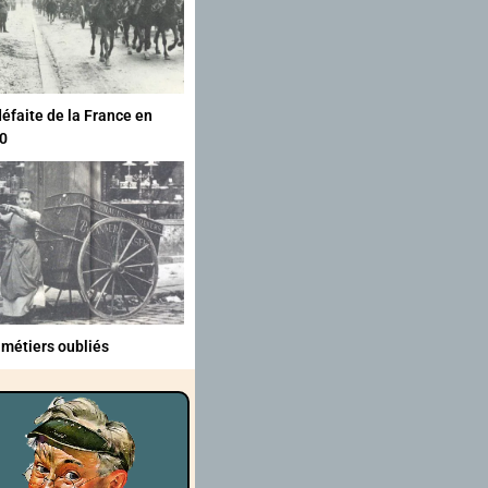
défaite de la France en
0
 métiers oubliés