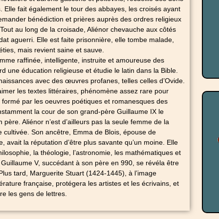
 Elle fait également le tour des abbayes, les croisés ayant
demander bénédiction et prières auprès des ordres religieux
Tout au long de la croisade, Aliénor chevauche aux côtés
at aguerri. Elle est faite prisonnière, elle tombe malade,
péties, mais revient saine et sauve.
emme raffinée, intelligente, instruite et amoureuse des
ord une éducation religieuse et étudie le latin dans la Bible.
naissances avec des œuvres profanes, telles celles d’Ovide.
 aimer les textes littéraires, phénomène assez rare pour
st formé par les oeuvres poétiques et romanesques des
nstamment la cour de son grand-père Guillaume IX le
 père. Aliénor n’est d’ailleurs pas la seule femme de la
re cultivée. Son ancêtre, Emma de Blois, épouse de
, avait la réputation d’être plus savante qu’un moine. Elle
hilosophie, la théologie, l’astronomie, les mathématiques et
 Guillaume V, succédant à son père en 990, se révéla être
Plus tard, Marguerite Stuart (1424-1445), à l’image
ttérature française, protégera les artistes et les écrivains, et
e les gens de lettres.