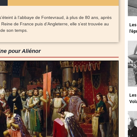
s’éteint à l’abbaye de Fontevraud, à plus de 80 ans, après
eine de France puis d’Angleterre, elle s’est trouvée au
Les
de son temps.
l'é
ine pour Aliénor
Les
Vol