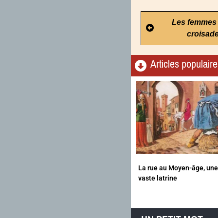
Les femmes 
croisad
Articles populair
La rue au Moyen-âge, une
vaste latrine