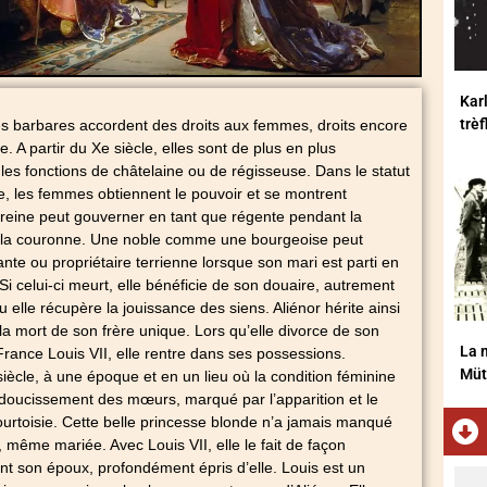
Karl
trè
es barbares accordent des droits aux femmes, droits encore
 A partir du Xe siècle, elles sont de plus en plus
es fonctions de châtelaine ou de régisseuse. Dans le statut
e, les femmes obtiennent le pouvoir et se montrent
 reine peut gouverner en tant que régente pendant la
 de la couronne. Une noble comme une bourgeoise peut
rante ou propriétaire terrienne lorsque son mari est parti en
Si celui-ci meurt, elle bénéficie de son douaire, autrement
u elle récupère la jouissance des siens. Aliénor hérite ainsi
 la mort de son frère unique. Lors qu’elle divorce de son
La m
 France Louis VII, elle rentre dans ses possessions.
Müt
siècle, à une époque et en un lieu où la condition féminine
adoucissement des mœurs, marqué par l’apparition et le
urtoisie. Cette belle princesse blonde n’a jamais manqué
, même mariée. Avec Louis VII, elle le fait de façon
nt son époux, profondément épris d’elle. Louis est un