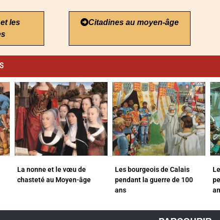
et les
Citadines au moyen-âge
es
es
La nonne et le vœu de
Les bourgeois de Calais
Le
chasteté au Moyen-âge
pendant la guerre de 100
pe
ans
a