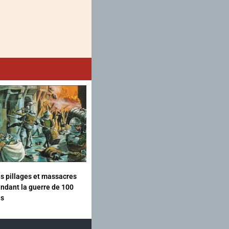
s pillages et massacres
ndant la guerre de 100
ns