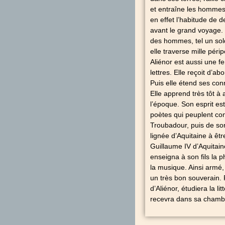
et entraîne les hommes.
en effet l’habitude de 
avant le grand voyage. 
des hommes, tel un sold
elle traverse mille péri
Aliénor est aussi une f
lettres. Elle reçoit d’ab
Puis elle étend ses con
Elle apprend très tôt à
l’époque. Son esprit e
poètes qui peuplent co
Troubadour, puis de son
lignée d’Aquitaine à êt
Guillaume IV d’Aquitaine
enseigna à son fils la p
la musique. Ainsi armé,
un très bon souverain. 
d’Aliénor, étudiera la li
recevra dans sa chambr