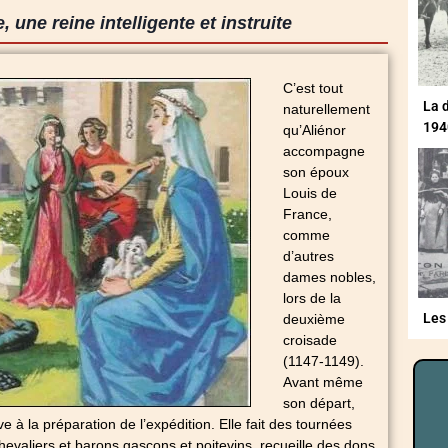
, une reine intelligente et instruite
C’est tout
La 
naturellement
194
qu’Aliénor
accompagne
son époux
Louis de
France,
comme
d’autres
dames nobles,
lors de la
Les
deuxième
croisade
(1147-1149).
Avant même
son départ,
ve à la préparation de l’expédition. Elle fait des tournées
chevaliers et barons gascons et poitevins, recueille des dons