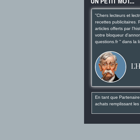
UN PETIT MOT...
"Chers lecteurs et lect
recettes publicitaires. 
articles offerts par l'h
votre bloqueur d'annon
questions.fr " dans la l
L'
En tant que Partenaire
achats remplissant les