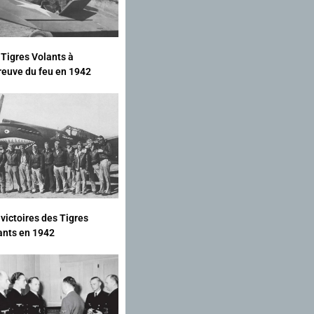
 Tigres Volants à
preuve du feu en 1942
 victoires des Tigres
ants en 1942