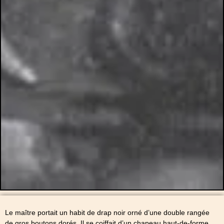
Le maître portait un habit de drap noir orné d’une double rangée
de gros boutons dorés. Il se coiffait d’un chapeau haut-de-forme.