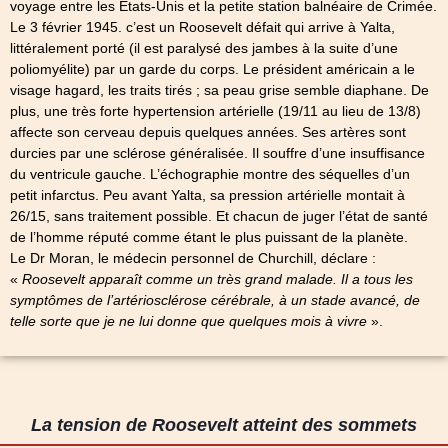
voyage entre les États-Unis et la petite station balnéaire de Crimée.
Le 3 février 1945. c’est un Roosevelt défait qui arrive à Yalta,
littéralement porté (il est paralysé des jambes à la suite d’une
poliomyélite) par un garde du corps. Le président américain a le
visage hagard, les traits tirés ; sa peau grise semble diaphane. De
plus, une très forte hypertension artérielle (19/11 au lieu de 13/8)
affecte son cerveau depuis quelques années. Ses artères sont
durcies par une sclérose généralisée. Il souffre d’une insuffisance
du ventricule gauche. L’échographie montre des séquelles d’un
petit infarctus. Peu avant Yalta, sa pression artérielle montait à
26/15, sans traitement possible. Et chacun de juger l’état de santé
de l’homme réputé comme étant le plus puissant de la planète.
Le Dr Moran, le médecin personnel de Churchill, déclare :
«
Roosevelt apparaît comme un très grand malade. Il a tous les
symptômes de l’artériosclérose cérébrale, à un stade avancé, de
telle sorte que je ne lui donne que quelques mois à vivre
».
La tension de Roosevelt atteint des sommets