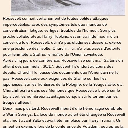
Roosevelt connaît certainement de toutes petites attaques
imperceptibles, avec des symptômes tels que manque de
concentration, fatigue, vertiges, troubles de l’humeur. Son plus
proche collaborateur, Harry Hopkins, est en train de mourir d’un
cancer du foie. Roosevelt, qui n’a pas étudié ses dossiers, exerce
une présidence désinvolte. Churchill, lui, n’a plus assez d’autorité
pour tenir tête à Staline, le maître de l’Union soviétique.
Après cinq jours de conférence, Roosevelt se sent mal. Sa tension
atteint des sommets : 30/17. Souvent il s’endort au cours des
débats. Churchill lui passe des documents que l’Américain ne lit
pas. Roosevelt cède aux exigences de Staline sur les îles
japonaises, sur les frontières de la Pologne, de la Yougoslavie, etc.
Churchill écrira dans ses Mémoires que Roosevelt a bradé sur le
tapis vert les nombreux avantages conquis sur le terrain par les
troupes alliées !
Deux mois plus tard, Roosevelt meurt d’une hémorragie cérébrale
à Warm Springs. La face du monde aurait été changée si Roosevelt
était mort avant Yalta et avait été remplacé par Harry Truman. On
en eut un exemple lors de la conférence de Potsdam. peu après la