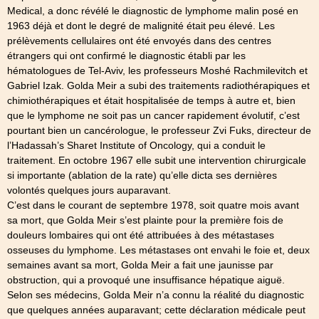
Medical, a donc révélé le diagnostic de lymphome malin posé en
1963 déjà et dont le degré de malignité était peu élevé. Les
prélèvements cellulaires ont été envoyés dans des centres
étrangers qui ont confirmé le diagnostic établi par les
hématologues de Tel-Aviv, les professeurs Moshé Rachmilevitch et
Gabriel Izak. Golda Meir a subi des traitements radiothérapiques et
chimiothérapiques et était hospitalisée de temps à autre et, bien
que le lymphome ne soit pas un cancer rapidement évolutif, c’est
pourtant bien un cancérologue, le professeur Zvi Fuks, directeur de
l’Hadassah’s Sharet Institute of Oncology, qui a conduit le
traitement. En octobre 1967 elle subit une intervention chirurgicale
si importante (ablation de la rate) qu’elle dicta ses dernières
volontés quelques jours auparavant.
C’est dans le courant de septembre 1978, soit quatre mois avant
sa mort, que Golda Meir s’est plainte pour la première fois de
douleurs lombaires qui ont été attribuées à des métastases
osseuses du lymphome. Les métastases ont envahi le foie et, deux
semaines avant sa mort, Golda Meir a fait une jaunisse par
obstruction, qui a provoqué une insuffisance hépatique aiguë.
Selon ses médecins, Golda Meir n’a connu la réalité du diagnostic
que quelques années auparavant; cette déclaration médicale peut