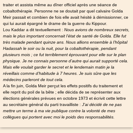
traiter et assista même au dîner officiel après une séance de
cobaltothérapie. Personne ne se doutait par quel calvaire Golda
Meir passait et combien de fois elle avait hésité à démissionner, ce
qui lui aurait épargné le drame de la guerre du Kippour.
Lou Kaddar a dit textuellement :
Nous avions de nombreux secrets,
mais le plus important concernait l’état de santé de Golda. Elle fut
très malade pendant quinze ans. Nous allions ensemble à l’hôpital
Hadassah le soir ou la nuit, pour la cobaltothérapie, pendant
plusieurs mois ; ce fut terriblement éprouvant pour elle sur le plan
physique. Je ne connais personne d’autre qui aurait supporté cela.
Mais elle voulait garder le secret et le lendemain matin je la
réveillais comme d’habitude à 7 heures. Je suis sûre que les
médecins parleront de tout cela.
A la fin juin, Golda Meir perçut les effets positifs du traitement et
elle reprit du poil de la bête ; elle décida de se représenter aux
élections générales prévues en octobre 1973 et écrivit cette lettre
au secrétaire général du parti travailliste :
J’ai décidé de ne pas
mettre un terme à ma vie publique contre la volonté de mes
collègues qui portent avec moi le poids des responsabilités.