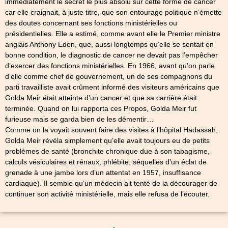
immédiatement le secret le plus absolu sur cette forme de cancer
car elle craignait, à juste titre, que son entourage politique n’émette
des doutes concernant ses fonctions ministérielles ou
présidentielles. Elle a estimé, comme avant elle le Premier ministre
anglais Anthony Eden, que, aussi longtemps qu’elle se sentait en
bonne condition, le diagnostic de cancer ne devait pas l’empêcher
d’exercer des fonctions ministérielles. En 1966, avant qu’on parle
d’elle comme chef de gouvernement, un de ses compagnons du
parti travailliste avait crûment informé des visiteurs américains que
Golda Meir était atteinte d’un cancer et que sa carrière était
terminée. Quand on lui rapporta ces Propos, Golda Meir fut
furieuse mais se garda bien de les démentir…
Comme on la voyait souvent faire des visites à l’hôpital Hadassah,
Golda Meir révéla simplement qu’elle avait toujours eu de petits
problèmes de santé (bronchite chronique due à son tabagisme,
calculs vésiculaires et rénaux, phlébite, séquelles d’un éclat de
grenade à une jambe lors d’un attentat en 1957, insuffisance
cardiaque). Il semble qu’un médecin ait tenté de la décourager de
continuer son activité ministérielle, mais elle refusa de l’écouter.