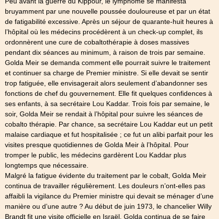
Peu avant la guerre du Kippour, le lymphome se manifesta
bruyamment par une nouvelle poussée douloureuse et par un état
de fatigabilité excessive. Après un séjour de quarante-huit heures à
l’hôpital où les médecins procédèrent à un check-up complet, ils
ordonnèrent une cure de cobaltothérapie à doses massives
pendant dix séances au minimum, à raison de trois par semaine.
Golda Meir se demanda comment elle pourrait suivre le traitement
et continuer sa charge de Premier ministre. Si elle devait se sentir
trop fatiguée, elle envisagerait alors seulement d’abandonner ses
fonctions de chef du gouvernement. Elle fit quelques confidences à
ses enfants, à sa secrétaire Lou Kaddar. Trois fois par semaine, le
soir, Golda Meir se rendait à l’hôpital pour suivre les séances de
cobalto thérapie. Par chance, sa secrétaire Lou Kaddar eut un petit
malaise cardiaque et fut hospitalisée ; ce fut un alibi parfait pour les
visites presque quotidiennes de Golda Meir à l’hôpital. Pour
tromper le public, les médecins gardèrent Lou Kaddar plus
longtemps que nécessaire.
Malgré la fatigue évidente du traitement par le cobalt, Golda Meir
continua de travailler régulièrement. Les douleurs n’ont-elles pas
affaibli la vigilance du Premier ministre qui devait se ménager d’une
manière ou d’une autre ? Au début de juin 1973, le chancelier Willy
Brandt fit une visite officielle en Israël. Golda continua de se faire