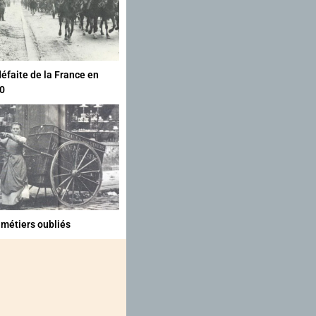
défaite de la France en
0
 métiers oubliés