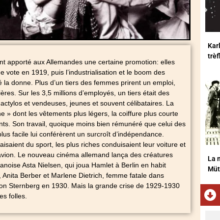
Karl
trè
t apporté aux Allemandes une certaine promotion: elles
de vote en 1919, puis l’industrialisation et le boom des
 la donne. Plus d’un tiers des femmes prirent un emploi,
es. Sur les 3,5 millions d’employés, un tiers était des
ctylos et vendeuses, jeunes et souvent célibataires. La
 » dont les vêtements plus légers, la coiffure plus courte
nts. Son travail, quoique moins bien rémunéré que celui des
lus facile lui conférèrent un surcroît d’indépendance.
saient du sport, les plus riches conduisaient leur voiture et
n avion. Le nouveau cinéma allemand lança des créatures
La m
noise Asta Nielsen, qui joua Hamlet à Berlin en habit
Müt
Anita Berber et Marlene Dietrich, femme fatale dans
von Sternberg en 1930. Mais la grande crise de 1929-1930
s folles.