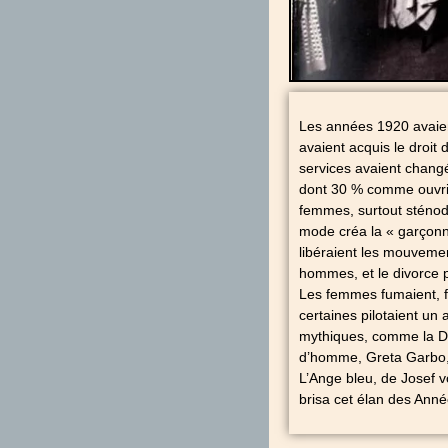
Les années 1920 avaien
avaient acquis le droit 
services avaient changé
dont 30 % comme ouvrièr
femmes, surtout sténoda
mode créa la « garçonne
libéraient les mouveme
hommes, et le divorce p
Les femmes fumaient, fai
certaines pilotaient u
mythiques, comme la Da
d’homme, Greta Garbo, 
L’Ange bleu, de Josef 
brisa cet élan des Année