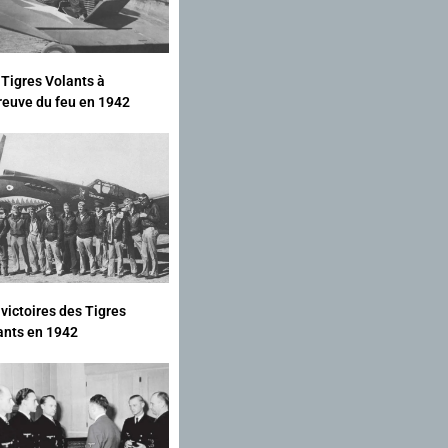
 Tigres Volants à
preuve du feu en 1942
 victoires des Tigres
ants en 1942