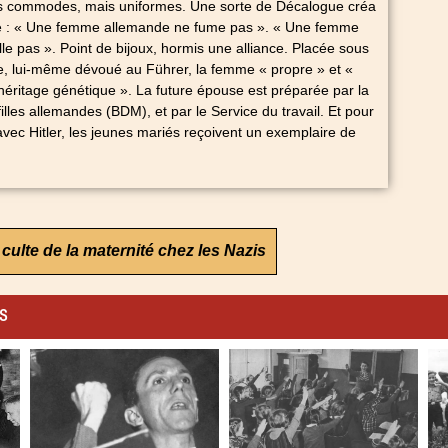
ts commodes, mais uniformes. Une sorte de Décalogue créa
ne : « Une femme allemande ne fume pas ». « Une femme
e pas ». Point de bijoux, hormis une alliance. Placée sous
e, lui-même dévoué au Führer, la femme « propre » et «
« l’héritage génétique ». La future épouse est préparée par la
illes allemandes (BDM), et par le Service du travail. Et pour
 avec Hitler, les jeunes mariés reçoivent un exemplaire de
 culte de la maternité chez les Nazis
es