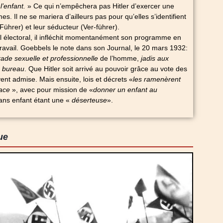
 l’enfant.
» Ce qui n’empêchera pas Hitler d’exercer une
es. Il ne se mariera d’ailleurs pas pour qu’elles s’identifient
 (Führer) et leur séducteur (Ver-führer).
l électoral, il infléchit momentanément son programme en
 travail. Goebbels le note dans son Journal, le 20 mars 1932:
ade sexuelle et professionnelle
de l’homme,
jadis aux
 bureau
. Que Hitler soit arrivé au pouvoir grâce au vote des
nt admise. Mais ensuite, lois et décrets «
les ramenèrent
lace
», avec pour mission de «
donner un enfant au
ns enfant étant une «
déserteuse
».
ue