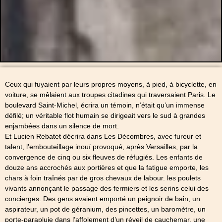
Ceux qui fuyaient par leurs propres moyens, à pied, à bicyclette, en
voiture, se mêlaient aux troupes citadines qui traversaient Paris. Le
boulevard Saint-Michel, écrira un témoin, n’était qu’un immense
défilé; un véritable flot humain se dirigeait vers le sud à grandes
enjambées dans un silence de mort.
Et Lucien Rebatet décrira dans Les Décombres, avec fureur et
talent, l’embouteillage inouï provoqué, après Versailles, par la
convergence de cinq ou six fleuves de réfugiés. Les enfants de
douze ans accrochés aux portières et que la fatigue emporte, les
chars à foin traînés par de gros chevaux de labour. les poulets
vivants annonçant le passage des fermiers et les serins celui des
concierges. Des gens avaient emporté un peignoir de bain, un
aspirateur, un pot de géranium, des pincettes, un baromètre, un
porte-parapluie dans l’affolement d’un réveil de cauchemar, une