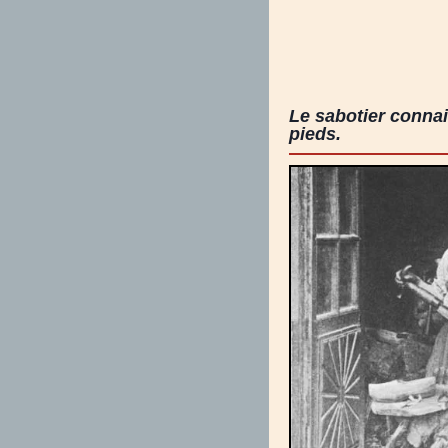
Le sabotier connai
pieds.