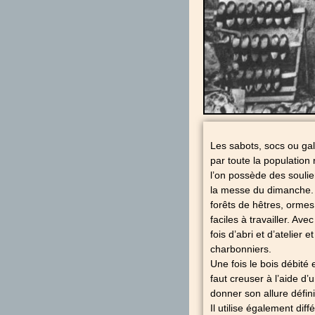
Les sabots, socs ou ga
par toute la population
l’on possède des soulie
la messe du dimanche. L
forêts de hêtres, ormes
faciles à travailler. Av
fois d’abri et d’atelier
charbonniers.
Une fois le bois débité e
faut creuser à l’aide d’
donner son allure défin
Il utilise également dif