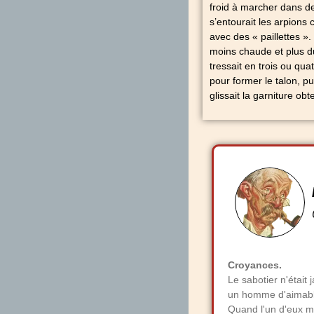
froid à marcher dans de
s’entourait les arpions 
avec des « paillettes ». 
moins chaude et plus du
tressait en trois ou qua
pour former le talon, p
glissait la garniture ob
Croyances.
Le sabotier n'était
un homme d'aimabl
Quand l'un d'eux mon