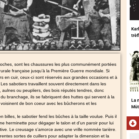
Karl
trè
loches, sont les chaussures les plus communément portées
 rurale française jusqu’à la Première Guerre mondiale. Si
rs en cuir, ceux-ci sont réservés aux grandes occasions et à
es sabotiers travaillent souvent directement dans les
, aulnes ou peupliers, des bois réputés tendres, donc
ec du branchage, ils se fabriquent des huttes qui servent à la
La m
 et voisinent de bon coeur avec les bûcherons et les
Müt
n billes, le sabotier fend les bûches à la taille voulue. Puis il
une herminette pour dégager le talon et d’un paroir pour lui
itive. Le creusage s’amorce avec une vrille nommée tarière.
férentes sortes de cuillers pour adapter la dimension et la