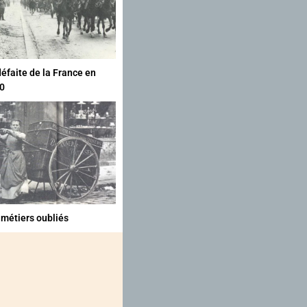
défaite de la France en
0
 métiers oubliés