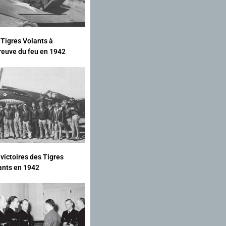
 Tigres Volants à
preuve du feu en 1942
 victoires des Tigres
ants en 1942