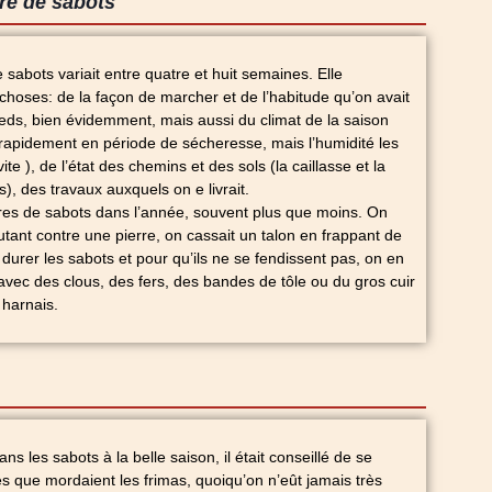
re de sabots
 sabots variait entre quatre et huit semaines. Elle
choses: de la façon de marcher et de l’habitude qu’on avait
ieds, bien évidemment, mais aussi du climat de la saison
 rapidement en période de sécheresse, mais l’humidité les
ite ), de l’état des chemins et des sols (la caillasse et la
is), des travaux auxquels on e livrait.
ires de sabots dans l’année, souvent plus que moins. On
utant contre une pierre, on cassait un talon en frappant de
e durer les sabots et pour qu’ils ne se fendissent pas, on en
 avec des clous, des fers, des bandes de tôle ou du gros cuir
harnais.
dans les sabots à la belle saison, il était conseillé de se
ès que mordaient les frimas, quoiqu’on n’eût jamais très