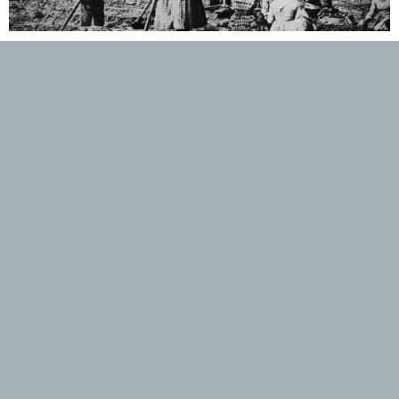
Une vie d'esclave aux Etats-Unis en 1800
L'enfance de Adolf Hitler
UN PETIT MOT...
"Chers lecteurs et lectrices. La survie de ce site dépend