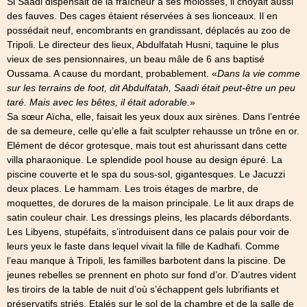
Si Saadi dispensait de la fraîcheur à ses molosses, il choyait aussi
des fauves. Des cages étaient réservées à ses lionceaux. Il en
possédait neuf, encombrants en grandissant, déplacés au zoo de
Tripoli. Le directeur des lieux, Abdulfatah Husni, taquine le plus
vieux de ses pensionnaires, un beau mâle de 6 ans baptisé
Oussama. A cause du mordant, probablement. «
Dans la vie comme
sur les terrains de foot, dit Abdulfatah, Saadi était peut-être un peu
taré. Mais avec les bêtes, il était adorable.
»
Sa sœur Aïcha, elle, faisait les yeux doux aux sirènes. Dans l’entrée
de sa demeure, celle qu’elle a fait sculpter rehausse un trône en or.
Elément de décor grotesque, mais tout est ahurissant dans cette
villa pharaonique. Le splendide pool house au design épuré. La
piscine couverte et le spa du sous-sol, gigantesques. Le Jacuzzi
deux places. Le hammam. Les trois étages de marbre, de
moquettes, de dorures de la maison principale. Le lit aux draps de
satin couleur chair. Les dressings pleins, les placards débordants.
Les Libyens, stupéfaits, s’introduisent dans ce palais pour voir de
leurs yeux le faste dans lequel vivait la fille de Kadhafi. Comme
l’eau manque à Tripoli, les familles barbotent dans la piscine. De
jeunes rebelles se prennent en photo sur fond d’or. D’autres vident
les tiroirs de la table de nuit d’où s’échappent gels lubrifiants et
préservatifs striés. Etalés sur le sol de la chambre et de la salle de