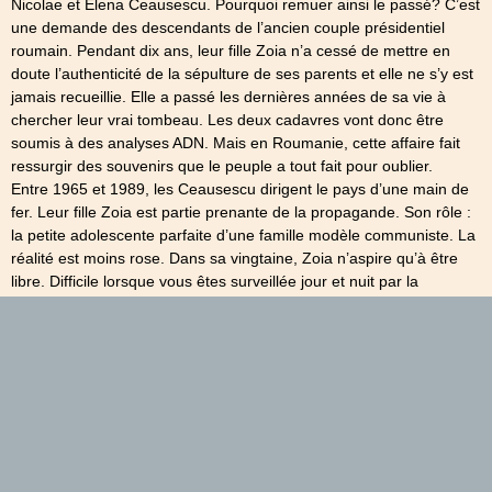
Nicolae et Elena Ceausescu. Pourquoi remuer ainsi le passé? C’est
une demande des descendants de l’ancien couple présidentiel
roumain. Pendant dix ans, leur fille Zoia n’a cessé de mettre en
doute l’authenticité de la sépulture de ses parents et elle ne s’y est
jamais recueillie. Elle a passé les dernières années de sa vie à
chercher leur vrai tombeau. Les deux cadavres vont donc être
soumis à des analyses ADN. Mais en Roumanie, cette affaire fait
ressurgir des souvenirs que le peuple a tout fait pour oublier.
Entre 1965 et 1989, les Ceausescu dirigent le pays d’une main de
fer. Leur fille Zoia est partie prenante de la propagande. Son rôle :
la petite adolescente parfaite d’une famille modèle communiste. La
réalité est moins rose. Dans sa vingtaine, Zoia n’aspire qu’à être
libre. Difficile lorsque vous êtes surveillée jour et nuit par la
Securitate, la police politique. A plusieurs reprises, la jeune femme
échappe à ses chaperons pots de colle pour aller retrouver ses
amoureux du moment. Des relations que sa mère réprouve,
n’hésitant pas à écarter les prétendants par la force. Le beau Petre
Roman, fils d’un cadre du Parti ? Son père est politiquement trop
proche de Moscou. Hop, ils exilent le prétendant en France ! Le
journaliste Mihai Matei ? Envoyé en mission en Guinée, il mourra à
son retour dans des conditions suspectes. A 30 ans, Zoia épouse
l’ingénieur Mircea Oprean. Ses parents lui ont enfin donné leur