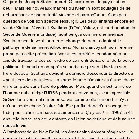
Ce jour-là, Joseph Staline meurt. Officiellement, le pays est en
deuil. Mais les nouveaux maîtres du Kremlin sont soulagés de se
débarrasser de son autorité violente et paranoïaque. Alors pas
question de voir son spectre ressurgir. Les deux enfants encore en
vie de Staline, Vassili et Svetlana (l’aîné, Yakov, est mort pendant la
Seconde Guerre mondiale), sont perçus comme une menace.
Svetlana sent le vent tourner et change de nom, adoptant le
patronyme de sa mère, Allilouïeva. Moins clairvoyant, son frère ne
prend pas cette précaution. Vassili est arrêté et condamné à huit
ans de travaux forcés sur ordre de Lavrenti Beria, chef de la police
politique. Il meurt un an après sa sortie de prison. Une fois son
frère décédé, Svetlana devient la dernière descendante directe du
«petit père des peuples». La jeune femme n’aspire qu’à une chose:
vivre en paix, sans faire de politique. Mais quand on est la fille de
l’homme qui a dirigé l’URSS pendant douze ans, c’est impossible.
Si Svetlana veut enfin mener sa vie comme elle l’entend, il n’y a
qu’une seule chose à faire: fuir. Elle profite donc d’un voyage en
Inde pour rallier l’ambassade américaine. Ça y est ! En 1967, à 41
ans, elle laisse ses deux enfants en Union soviétique et débute une
nouvelle vie.
A l’ambassade de New Delhi, les Américains doivent réagir vite. Ils
décident d’exfiltrer Svetlana vers les Etats-Unis. En pleine nuit, la