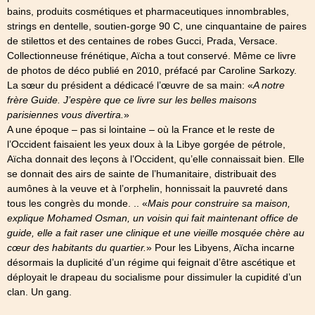
bains, produits cosmétiques et pharmaceutiques innombrables,
strings en dentelle, soutien-gorge 90 C, une cinquantaine de paires
de stilettos et des centaines de robes Gucci, Prada, Versace.
Collectionneuse frénétique, Aïcha a tout conservé. Même ce livre
de photos de déco publié en 2010, préfacé par Caroline Sarkozy.
La sœur du président a dédicacé l’œuvre de sa main: «
A notre
frère Guide. J’espère que ce livre sur les belles maisons
parisiennes vous divertira.
»
A une époque – pas si lointaine – où la France et le reste de
l’Occident faisaient les yeux doux à la Libye gorgée de pétrole,
Aïcha donnait des leçons à l’Occident, qu’elle connaissait bien. Elle
se donnait des airs de sainte de l’humanitaire, distribuait des
aumônes à la veuve et à l’orphelin, honnissait la pauvreté dans
tous les congrès du monde. .. «
Mais pour construire sa maison,
explique Mohamed Osman, un voisin qui fait maintenant office de
guide, elle a fait raser une clinique et une vieille mosquée chère au
cœur des habitants du quartier.
» Pour les Libyens, Aïcha incarne
désormais la duplicité d’un régime qui feignait d’être ascétique et
déployait le drapeau du socialisme pour dissimuler la cupidité d’un
clan. Un gang.