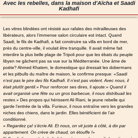
Avec les rebelles, dans la maison d'Aïcha et Saadi
Kadhafi
Les vitres blindées ont résisté aux rafales des mitrailleuses des
libérateurs, alors l’immense salon circulaire est intact. Quand
Saadi, le fils de Kadhafi, a fait construire sa villa en bord de mer,
près du centre-ville, il voulait être tranquille. Il avait même fait
interdire la plus belle plage de Tripoli pour que les ébats du peuple
libyen ne gâchent pas sa vue sur la Méditerranée. Une âme de
poète? Ahmed Khatem, le domestique qui dressait les dobermans
et les pitbulls du maître de maison, le confirme presque: «
Saadi
n’est pas le pire des fils Kadhafi. Il n’est pas violent. Avec nous, il
était plutôt gentil.
» Pour renforcer ses dires, il ajoute:«
Quand il
avait organisé une fête ou un gros barbecue, il nous distribuait les
restes.
» Des propos qui hérissent Ali Riani, le jeune rebelle qui
garde l’entrée de la villa. Furieux, il nous entraîne vers les grandes
niches des chiens, dans le jardin. Elles bénéficient de l’air
conditionné.
«
Regardez ça! s’écrie Ali. Et nous, on vit juste à côté, à dix par
appartement. On crève de chaud, on étouffe !
»