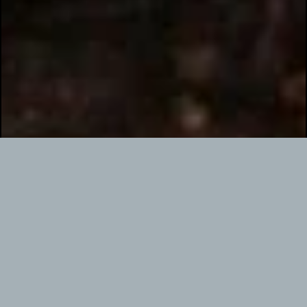
La nuit se passe en préparatifs et, dès l’aube du lundi 3 avril, les
bataillons sont en route. Ici, il est sans doute bon de suivre le
général Zeller qui a fait des mouvements tactiques de la journée
une synthèse d’une grande clarté. Entre le fort d’Issy et Meudon,
Eudes tombe sur quelque 800 gendarmes et gardiens de la paix,