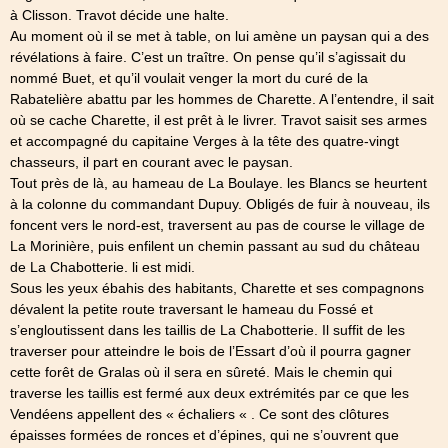
à Clisson. Travot décide une halte.
Au moment où il se met à table, on lui amène un paysan qui a des
révélations à faire. C’est un traître. On pense qu’il s’agissait du
nommé Buet, et qu’il voulait venger la mort du curé de la
Rabatelière abattu par les hommes de Charette. A l’entendre, il sait
où se cache Charette, il est prêt à le livrer. Travot saisit ses armes
et accompagné du capitaine Verges à la tête des quatre-vingt
chasseurs, il part en courant avec le paysan.
Tout près de là, au hameau de La Boulaye. les Blancs se heurtent
à la colonne du commandant Dupuy. Obligés de fuir à nouveau, ils
foncent vers le nord-est, traversent au pas de course le village de
La Morinière, puis enfilent un chemin passant au sud du château
de La Chabotterie. li est midi.
Sous les yeux ébahis des habitants, Charette et ses compagnons
dévalent la petite route traversant le hameau du Fossé et
s’engloutissent dans les taillis de La Chabotterie. Il suffit de les
traverser pour atteindre le bois de l’Essart d’où il pourra gagner
cette forêt de Gralas où il sera en sûreté. Mais le chemin qui
traverse les taillis est fermé aux deux extrémités par ce que les
Vendéens appellent des « échaliers « . Ce sont des clôtures
épaisses formées de ronces et d’épines, qui ne s’ouvrent que