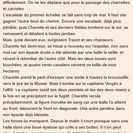
difficilement. On ne les déplace que pour le passage des charrettes
et carrioles.
L’escalade du premier échalier se fait sans trop de mal. Il faut vite
gagner l’autre bout du chemin. Encore une escalade, déjà plus
pénible, puis Charette et ses derniers fidèles tombent sur le sol. se
ramassent et détalent à toutes jambes.
Mais. juste devant eux, surgissent Travot et ses chasseurs.
Charette fait demi-tour, se hisse a nouveau sur l’espalier, non sans
mal car son épaule droite a été atteinte par une balle la veille. et
réussit à retomber de l’autre côté. Mais les deux issues sont
bouchées, et quatre cents cavaliers cernent ce taillis de trois
hectares.
Charette prend le parti d’essayer une sortie à travers la broussaille,
vers le pré de la Musse. Mais il tombe sur le capitaine Vergés à
l’affût. Le capitaine saisit ses deux pistolets et tire des deux mains a
la fois en se précipitant sur le fugitif. Charette recule
précipitamment, la figure inondée de sang car une balle l’a atteint
au front, labourant le front en diagonale. Une autre penétre dans
son épaule déjà blessée.
Les forces lui manquent. Depuis le matin il court presque sans une
halte dans une boue épaisse qui colle a ses bottes. Il n’en peut