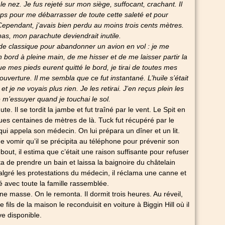
 le nez. Je fus rejeté sur mon siège, suffocant, crachant. Il
mps pour me débarrasser de toute cette saleté et pour
ependant, j’avais bien perdu au moins trois cents mètres.
as, mon parachute deviendrait inutile.
de classique pour abandonner un avion en vol : je me
n bord à pleine main, de me hisser et de me laisser partir
la
e mes pieds eurent quitté le bord, je tirai de toutes mes
ouverture. Il me sembla que ce fut instantané. L’huile s’était
t je ne voyais plus rien. Je les retirai. J’en reçus plein les
e m’essuyer quand je touchai le sol.
e. Il se tordit la jambe et fut traîné par le vent. Le Spit en
ues centaines de mètres de là. Tuck fut récupéré par le
qui appela son médecin. On lui prépara un dîner et un lit.
 de vomir qu’il se précipita au téléphone pour prévenir son
bout, il estima que c’était une raison suffisante pour refuser
ta de prendre un bain et laissa la baignoire du châtelain
algré les protestations du médecin, il réclama une canne et
é avec toute la famille rassemblée.
e masse. On le remonta. Il dormit trois heures. Au réveil,
 fils de la maison le reconduisit en voiture à Biggin Hill où il
ve disponible.