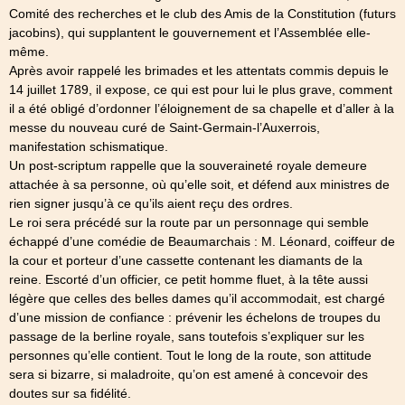
Comité des recherches et le club des Amis de la Constitution (futurs
jacobins), qui supplantent le gouvernement et l’Assemblée elle-
même.
Après avoir rappelé les brimades et les attentats commis depuis le
14 juillet 1789, il expose, ce qui est pour lui le plus grave, comment
il a été obligé d’ordonner l’éloignement de sa chapelle et d’aller à la
messe du nouveau curé de Saint-Germain-l’Auxerrois,
manifestation schismatique.
Un post-scriptum rappelle que la souveraineté royale demeure
attachée à sa personne, où qu’elle soit, et défend aux ministres de
rien signer jusqu’à ce qu’ils aient reçu des ordres.
Le roi sera précédé sur la route par un personnage qui semble
échappé d’une comédie de Beaumarchais : M. Léonard, coiffeur de
la cour et porteur d’une cassette contenant les diamants de la
reine. Escorté d’un officier, ce petit homme fluet, à la tête aussi
légère que celles des belles dames qu’il accommodait, est chargé
d’une mission de confiance : prévenir les échelons de troupes du
passage de la berline royale, sans toutefois s’expliquer sur les
personnes qu’elle contient. Tout le long de la route, son attitude
sera si bizarre, si maladroite, qu’on est amené à concevoir des
doutes sur sa fidélité.