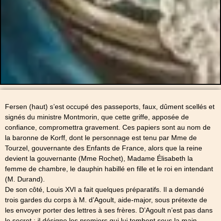
Fersen (haut) s’est occupé des passeports, faux, dûment scellés et
signés du ministre Montmorin, que cette griffe, apposée de
confiance, compromettra gravement. Ces papiers sont au nom de
la baronne de Korff, dont le personnage est tenu par Mme de
Tourzel, gouvernante des Enfants de France, alors que la reine
devient la gouvernante (Mme Rochet), Madame Élisabeth la
femme de chambre, le dauphin habillé en fille et le roi en intendant
(M. Durand).
De son côté, Louis XVI a fait quelques préparatifs. Il a demandé
trois gardes du corps à M. d’Agoult, aide-major, sous prétexte de
les envoyer porter des lettres à ses frères. D’Agoult n’est pas dans
le secret : il désigne les premiers qui lui tombent sous la main,