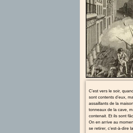
C’est vers le soir, quan
sont contents d’eux, mai
assaillants de la maiso
tonneaux de la cave, mai
contenait. Et ils sont f
On en arrive au moment
se retirer, c’est-à-dire