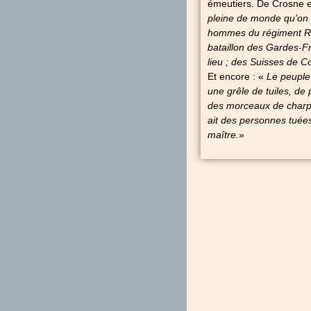
émeutiers. De Crosne e
pleine de monde qu’on n
hommes du régiment R
bataillon des Gardes-F
lieu ; des Suisses de C
Et encore : «
Le peuple 
une grêle de tuiles, de 
des morceaux de charpent
ait des personnes tuées
maître.
»