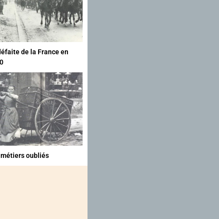
défaite de la France en
0
 métiers oubliés