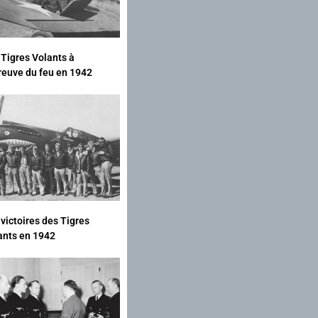
 Tigres Volants à
preuve du feu en 1942
 victoires des Tigres
ants en 1942