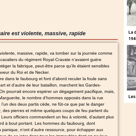
La 
aire est violente, massive, rapide
194
, violente, massive, rapide, va tomber sur la journée comme
 cavaliers du régiment Royal-Cravate n’avaient guère
éger la fabrique, peut-être parce qu’ils étaient sensibles
aveur du Roi et de Necker.
re dans le faubourg et font d’abord reculer la foule sans
art et d’autre de leur bataillon, marchent les Gardes-
 On pourrait encore espérer un dégagement pacifique, mais,
Les
-Marguerite, le nombre d’hommes opposés dans la rue
ue l’un des deux partis cède, ne fût-ce que par le danger
r, des pierres et même quelques coups de feu partent du
. Leurs officiers commandent un feu à volonté, d’autant plus
bord à bout portant. Les hommes du faubourg, dont
a panique, n’ont d’autre ressource, pour échapper aux