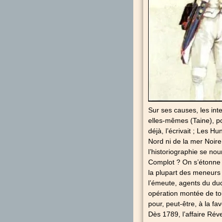
Sur ses causes, les inte
elles-mêmes (Taine), p
déjà, l’écrivait ; Les H
Nord ni de la mer Noire 
l’historiographie se n
Complot ? On s’étonne d
la plupart des meneurs 
l’émeute, agents du du
opération montée de tou
pour, peut-être, à la fa
Dès 1789, l’affaire Réve