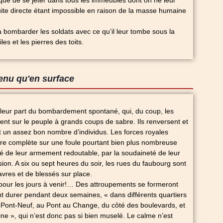
que de se jeter dans tous les immeubles dont on ne leur
fuite directe étant impossible en raison de la masse humaine
’à bombarder les soldats avec ce qu’il leur tombe sous la
es et les pierres des toits.
enu qu'en surface
 leur part du bombardement spontané, qui, du coup, les
bent sur le peuple à grands coups de sabre. Ils renversent et
 un assez bon nombre d’individus. Les forces royales
ire complète sur une foule pourtant bien plus nombreuse
rité de leur armement redoutable, par la soudaineté de leur
sion. A six ou sept heures du soir, les rues du faubourg sont
vres et de blessés sur place.
 pour les jours à venir!… Des attroupements se formeront
t durer pendant deux semaines, « dans différents quartiers
 Pont-Neuf, au Pont au Change, du côté des boulevards, et
ne », qui n’est donc pas si bien muselé. Le calme n’est