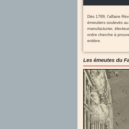
Dès 1789, l’affaire Rév
émeutiers soulevés au c
manufacturier, électeu
ordre cherche à prouver
entière.
Les émeutes du Fa