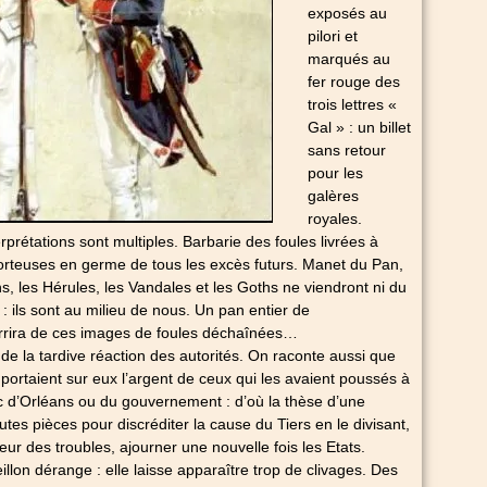
exposés au
pilori et
marqués au
fer rouge des
trois lettres «
Gal » : un billet
sans retour
pour les
galères
royales.
rprétations sont multiples. Barbarie des foules livrées à
orteuses en germe de tous les excès futurs. Manet du Pan,
uns, les Hérules, les Vandales et les Goths ne viendront ni du
: ils sont au milieu de nous. Un pan entier de
ourrira de ces images de foules déchaînées…
e la tardive réaction des autorités. On raconte aussi que
portaient sur eux l’argent de ceux qui les avaient poussés à
c d’Orléans ou du gouvernement : d’où la thèse d’une
tes pièces pour discréditer la cause du Tiers en le divisant,
veur des troubles, ajourner une nouvelle fois les Etats.
illon dérange : elle laisse apparaître trop de clivages. Des