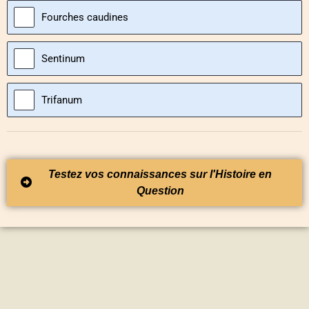
Fourches caudines
Sentinum
Trifanum
Testez vos connaissances sur l'Histoire en
Question