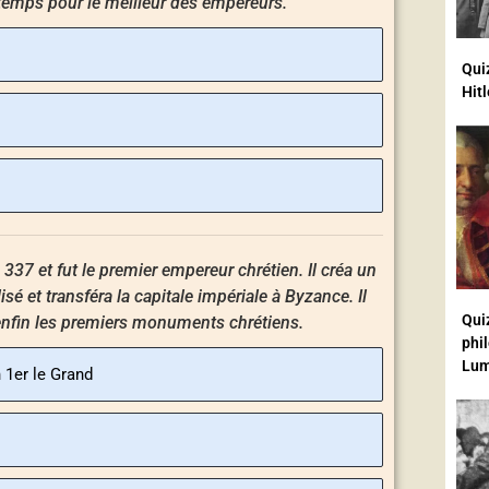
temps pour le meilleur des empereurs.
Qui
Hitl
 337 et fut le premier empereur chrétien. Il créa un
lisé et transféra la capitale impériale à Byzance. Il
Quiz
 enfin les premiers monuments chrétiens.
phi
Lum
 1er le Grand