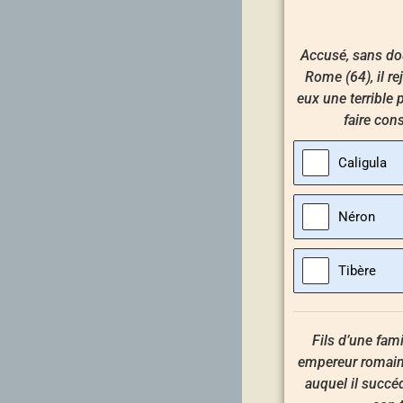
Accusé, sans dou
Rome (64), il re
eux une terrible 
faire con
Caligula
Néron
Tibère
Fils d’une fami
empereur romain 
auquel il succé