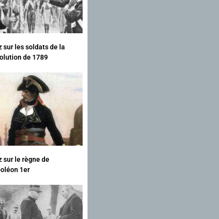
 sur les soldats de la
olution de 1789
z sur le règne de
oléon 1er