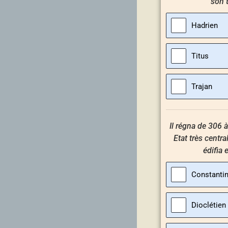
son 
Hadrien
Titus
Trajan
Il régna de 306 à
Etat très centra
édifia
Constantin
Dioclétien