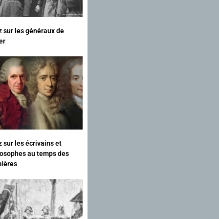
z sur les généraux de
er
 sur les écrivains et
losophes au temps des
ières