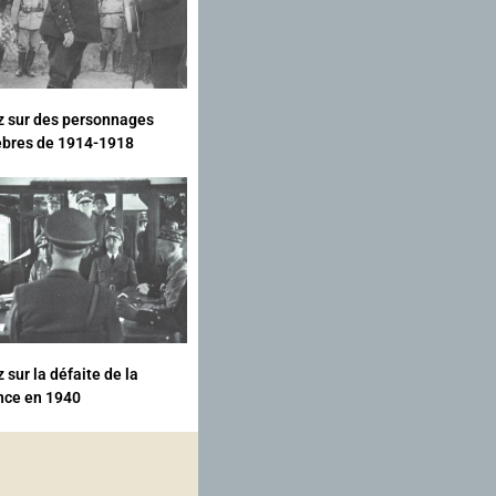
z sur des personnages
èbres de 1914-1918
 sur la défaite de la
nce en 1940