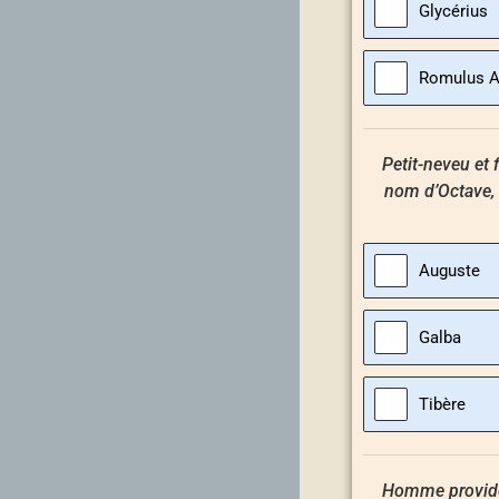
Glycérius
Romulus A
Petit-neveu et 
nom d’Octave, i
Auguste
Galba
Tibère
Homme provident