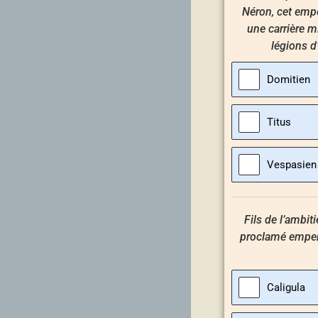
Néron, cet emper
une carrière m
légions d’
Domitien
Titus
Vespasien
Fils de l’ambiti
proclamé empere
Caligula