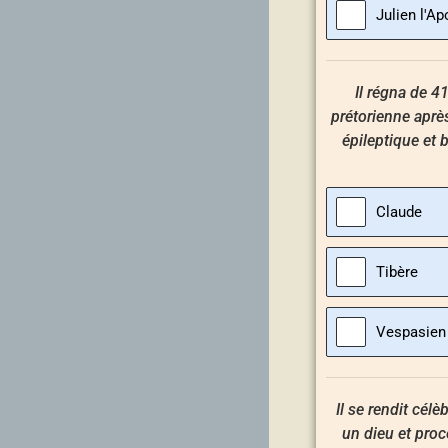
Julien l'Ap
Il régna de 4
prétorienne aprè
épileptique et b
Claude
Tibère
Vespasien
Il se rendit cél
un dieu et proc