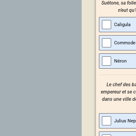
Suétone, sa foli
n’eut qu
Caligula
Commode
Néron
Le chef des b
empereur et se c
dans une ville d
Julius Ne