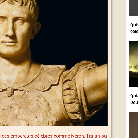
Quiz
cél
Quiz
Deu
 ces empereurs célèbres comme Néron, Trajan ou