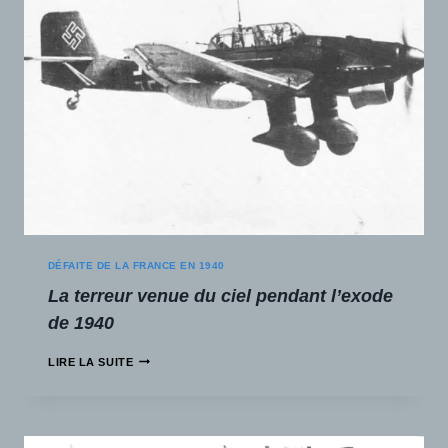
DÉFAITE DE LA FRANCE EN 1940
La terreur venue du ciel pendant l’exode
de 1940
LIRE LA SUITE