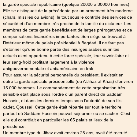
la garde spéciale républicaine (quelque 20000 à 30000 hommes).
Elle se distinguait de la précédente par un armement très moderne
(chars, missiles ou avions), le tout sous le contrôle des services de
sécurité et d’un membre très proche de la famille du dictateur. Les
membres de cette garde bénéficiaient de larges prérogatives et de
compensations financières importantes. Son siège se trouvait à
l’intérieur même du palais présidentiel à Bagdad. Il ne faut pas
s’étonner qu’une bonne partie des insurgés arabes sunnites
actuels aient appartenu à cette force spéciale, leur savoir-faire et
leur sang-froid profitant largement à la violence
antigouvernementale et antiaméricaine en Irak.
Pour assurer la sécurité personnelle du président, il existait en
outre la garde spéciale présidentielle (ou AlJihaz al-Khas) d’environ
15 000 hommes. Le commandement de cette organisation très
sensible était placé sous l’ordre d’un parent direct de Saddam
Hussein, et dans les derniers temps sous l’autorité de son fils
cadet, Qoussaï. Cette garde était répartie sur tout le territoire,
partout où Saddam Hussein pouvait séjourner ou se cacher. C’est
elle qui contrôlait en particulier les 65 palais et lieux de la
présidence.
Un membre type du Jihaz avait environ 25 ans, avait été recruté