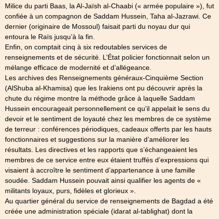
Milice du parti Baas, la Al-Jaïsh al-Chaabi (« armée populaire »), fut
confiée à un compagnon de Saddam Hussein, Taha al-Jazrawi. Ce
dernier (originaire de Mossoul) faisait parti du noyau dur qui
entoura le Raïs jusqu’à la fin.
Enfin, on comptait cinq à six redoutables services de
renseignements et de sécurité. L’État policier fonctionnait selon un
mélange efficace de modernité et d’allégeance.
Les archives des Renseignements généraux-Cinquième Section
(AlShuba al-Khamisa) que les Irakiens ont pu découvrir après la
chute du régime montre la méthode grâce à laquelle Saddam
Hussein encourageait personnellement ce qu’il appelait le sens du
devoir et le sentiment de loyauté chez les membres de ce système
de terreur : conférences périodiques, cadeaux offerts par les hauts
fonctionnaires et suggestions sur la manière d’améliorer les
résultats. Les directives et les rapports que s’échangeaient les
membres de ce service entre eux étaient truffés d’expressions qui
visaient à accroître le sentiment d’appartenance à une famille
soudée. Saddam Hussein pouvait ainsi qualifier les agents de «
militants loyaux, purs, fidèles et glorieux ».
Au quartier général du service de renseignements de Bagdad a été
créée une administration spéciale (idarat al-tablighat) dont la